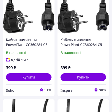
Кабель живлення
Кабель живлення
PowerPlant CC360284 C5
PowerPlant CC360284 C5
220В 3x0.75 мм2 1 м
220В 3x0.75 мм2 1 м
В наявності
В наявності
40
від
₴
/міс
399
₴
399
₴
Купити
Купити
91%
90%
Soho
Inspire