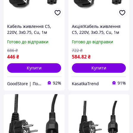
Кабель живлення C5,
Акція!Кабель живлення
220V, 3x0.75, Cu, 1м
C5, 220V, 3x0.75, Cu, 1м
PowerPlant (CC360284) -
PowerPlant (CC360284)/
Готово до відправки
Готово до відправки
оригінал
купуй на KasaTochka
686
₴
722
₴
446
₴
584
.82
₴
Купити
Купити
92%
91%
GoodStore | Подарунки, Товари для дому та работи
KasatkaTrend