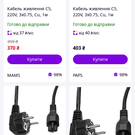
Кабель живлення C5,
Кабель живлення C5,
220V, 3x0.75, Cu, 1м
220V, 3x0.75, Cu, 1м
PowerPlant (CC360284)
PowerPlant (CC360284) s
Готово до відправки
Готово до відправки
(w526676)
37
40
від
₴
/міс
від
₴
/міс
399
₴
370
₴
403
₴
Купити
Купити
98%
98%
MAMS
PAPS