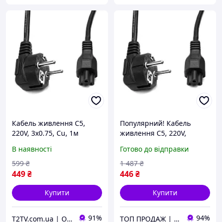
Кабель живлення C5,
Популярний! Кабель
220V, 3x0.75, Cu, 1м
живлення C5, 220V,
PowerPlant (CC360284)
3x0.75, Cu, 1м PowerPlant
В наявності
Готово до відправки
(CC360284) - Краща якість
тільки на Nukleon.com.ua
599
₴
1 487
₴
449
₴
446
₴
Купити
Купити
91%
94%
T2TV.com.ua | Онлайн Гипермаркет
ТОП ПРОДАЖ | Інтернет-супермаркет «NUKLEON»