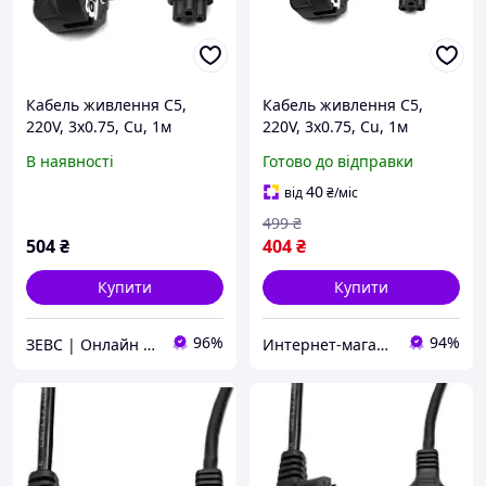
Кабель живлення C5,
Кабель живлення C5,
220V, 3x0.75, Cu, 1м
220V, 3x0.75, Cu, 1м
PowerPlant (CC360284)
PowerPlant (CC360284)
В наявності
Готово до відправки
Гарантія
40
від
₴
/міс
499
₴
504
₴
404
₴
Купити
Купити
96%
94%
ЗЕВС | Онлайн Гипермаркет
Интернет-магазин BoomMarket