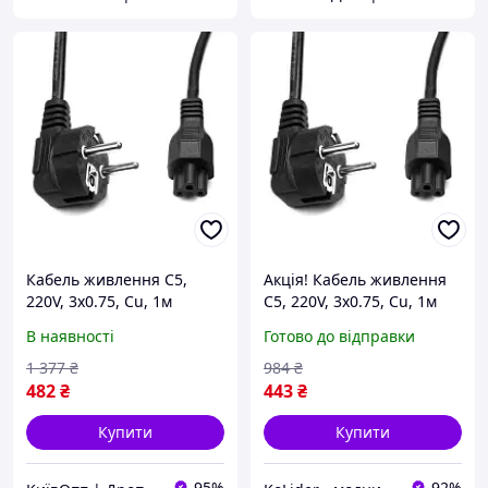
Кабель живлення C5,
Акція! Кабель живлення
220V, 3x0.75, Cu, 1м
C5, 220V, 3x0.75, Cu, 1м
PowerPlant (CC360284)- (
PowerPlant (CC360284) - За
В наявності
Готово до відправки
Мрія )
кращою ціною!
1 377
₴
984
₴
482
₴
443
₴
Купити
Купити
95%
92%