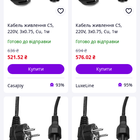
Кабель живлення C5,
Кабель живлення C5,
220V, 3x0.75, Cu, 1м
220V, 3x0.75, Cu, 1м
PowerPlant (CC360284)
PowerPlant (CC360284)
Готово до відправки
Готово до відправки
636
₴
694
₴
521
.52
₴
576
.02
₴
Купити
Купити
93%
95%
CasaJoy
LuxeLine