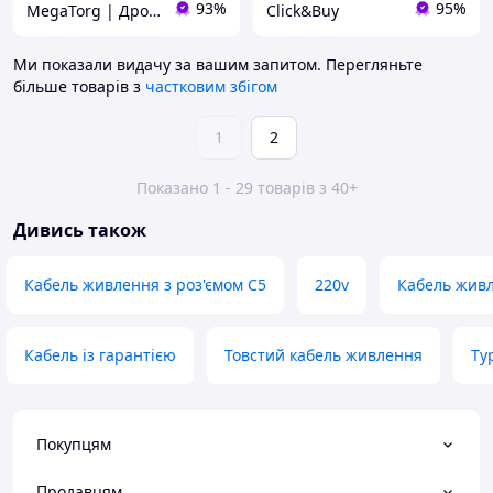
93%
95%
MegaTorg | Дропшиппінг та Опт
Click&Buy
Ми показали видачу за вашим запитом.
Перегляньте
більше товарів з
частковим збігом
1
2
Показано 1 - 29 товарів з 40+
Дивись також
Кабель живлення з роз'ємом C5
220v
Кабель жив
Кабель із гарантією
Товстий кабель живлення
Ty
Покупцям
Продавцям