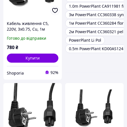
1.0m PowerPlant CA911981 fr
3м PowerPlant CC360338 syne
1м PowerPlant CC360284 flore
Кабель живлення C5,
220V, 3x0.75, Cu, 1м
2м PowerPlant CC360321 peli
PowerPlant (CC360284)
Готово до відправки
PowerPlant Li Pol
780
₴
0.5m PowerPlant KD00AS1241 
Купити
92%
Shoporia