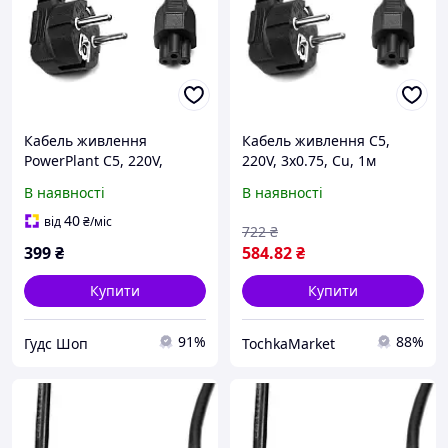
Кабель живлення
Кабель живлення C5,
PowerPlant C5, 220V,
220V, 3x0.75, Cu, 1м
3x0.75, 1м
PowerPlant (CC360284)
В наявності
В наявності
40
від
₴
/міс
722
₴
399
₴
584
.82
₴
Купити
Купити
91%
88%
Гудс Шоп
TochkaMarket