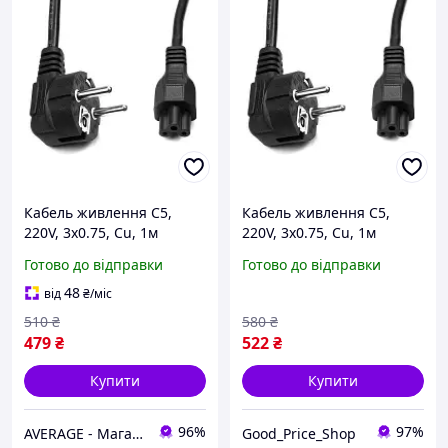
Кабель живлення C5,
Кабель живлення C5,
220V, 3x0.75, Cu, 1м
220V, 3x0.75, Cu, 1м
PowerPlant (CC360284)-
PowerPlant (CC360284)
Готово до відправки
Готово до відправки
Гарантія!
48
від
₴
/міс
510
₴
580
₴
479
₴
522
₴
Купити
Купити
96%
97%
AVERAGE - Магазин Без предоплати
Good_Price_Shop