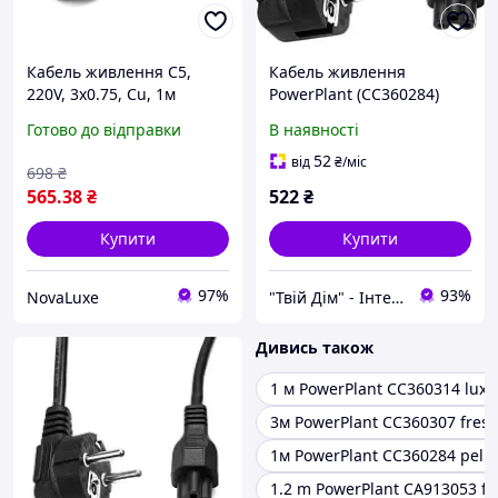
Кабель живлення C5,
Кабель живлення
220V, 3x0.75, Cu, 1м
PowerPlant (CC360284)
PowerPlant (CC360284)
CEE7/7-C5, 1 м
Готово до відправки
В наявності
52
від
₴
/міс
698
₴
565
.38
₴
522
₴
Купити
Купити
97%
93%
NovaLuxe
"Твій Дім" - Інтернет-гіпермаркет
Дивись також
1 м PowerPlant CC360314 lux
3м PowerPlant CC360307 fres
1м PowerPlant CC360284 peli
1.2 m PowerPlant CA913053 fr