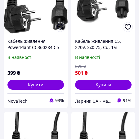
Кабель живлення
Кабель живлення C5,
PowerPlant CC360284 C5
220V, 3x0.75, Cu, 1м
220В 3x0.75 мм2 1 м
PowerPlant (CC360284)
В наявності
В наявності
676
₴
399
₴
501
₴
Купити
Купити
93%
91%
NovaTech
Ларчик UA - магазин трендових товарів