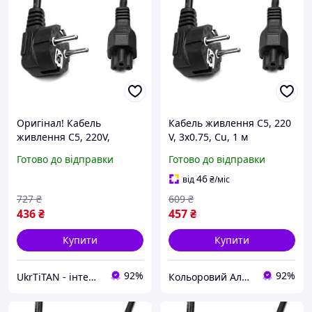
Оригінал! Кабель
Кабель живлення C5, 220
живлення C5, 220V,
V, 3x0.75, Cu, 1 м
3x0.75, Cu, 1м PowerPlant
PowerPlant (CC360284)
Готово до відправки
Готово до відправки
(CC360284) - Вища Якість!
kolero almaz
46
від
₴
/міс
727
₴
609
₴
436
₴
457
₴
Купити
Купити
92%
92%
UkrTiTAN - інтернет-магазин електроніки та комп'ютерної техніки
Кольоровий Алмаз