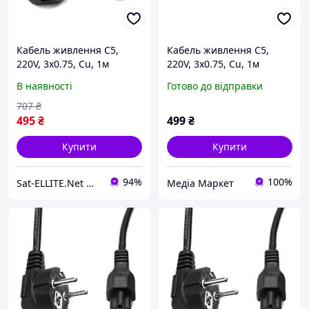
Кабель живлення C5,
Кабель живлення C5,
220V, 3x0.75, Cu, 1м
220V, 3x0.75, Cu, 1м
PowerPlant (CC360284)
PowerPlant (CC360284)
В наявності
Готово до відправки
707
₴
495
₴
499
₴
Купити
Купити
94%
100%
Sat-ELLITE.Net ➤ ІНТЕРНЕТ-СУПЕРМАРКЕТ
Медіа Маркет