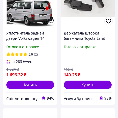
Уплотнитель задней
Держатель шторки
двери Volkswagen T4
багажника Toyota Land
1990-2003
Cruiser Prado 150 2018
Готово к отправке
Готово к отправке
5.0
(2)
283
от
₴
/мес
1 824
₴
165
₴
1 696
.32
₴
140
.25
₴
Купить
Купить
94%
98%
Світ Автотюнінгу
Услуги 3д принтера