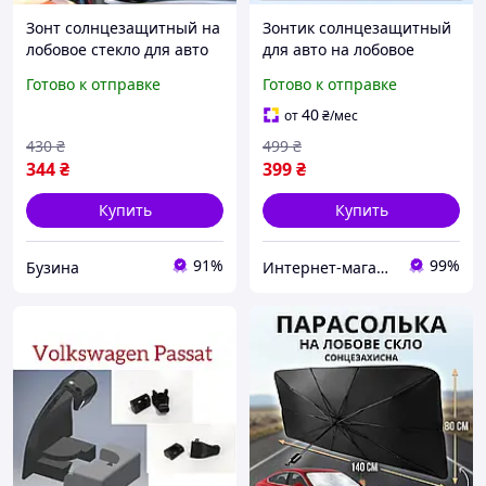
Зонт солнцезащитный на
Зонтик солнцезащитный
лобовое стекло для авто
для авто на лобовое
от солнца 79*145 см
стекло складной UV экран
Готово к отправке
Готово к отправке
Солнцезащитная
72×130 см Deyric C0280
складная шторка для
40
от
₴
/мес
машины buzyna
430
₴
499
₴
344
₴
399
₴
Купить
Купить
91%
99%
Бузина
Интернет-магазин PARROT