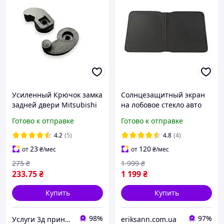
Усиленный Крючок замка
Солнцезащитный экран
задней двери Mitsubishi
на лобовое стекло авто
усиленный НЕЙЛОН
Baseus GoTrip DT1 Single
Готово к отправке
Готово к отправке
КОМПОЗИТ Outlander XL,
Car Windshield Sunshade
ASX, Colt, Grandis
(C0118200)
4.2
(5)
4.8
(4)
23
120
от
₴
/мес
от
₴
/мес
275
₴
1 999
₴
233
.75
₴
1 199
₴
Купить
Купить
98%
97%
Услуги 3д принтера
eriksann.com.ua