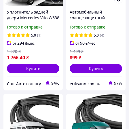
Уплотнитель задней
Автомобильный
двери Mercedes Vito W638
солнцезащитный
1998-2003
шторка-зонт на лобовое
Готово к отправке
Готово к отправке
стекло Remax ZY001
145х81см черный
5.0
(1)
5.0
(4)
294
90
от
₴
/мес
от
₴
/мес
1 920
₴
1 499
₴
1 766
.40
₴
899
₴
Купить
Купить
94%
97%
Світ Автотюнінгу
eriksann.com.ua