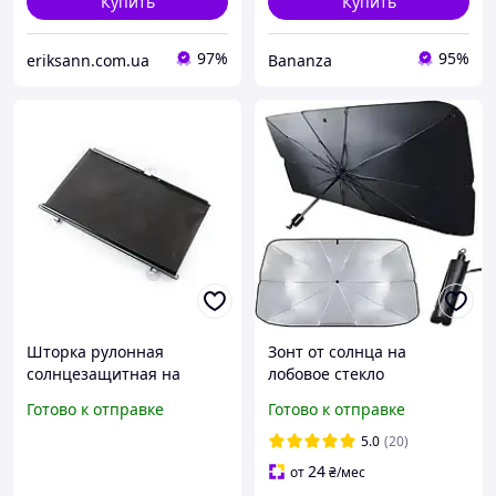
Купить
Купить
97%
95%
eriksann.com.ua
Bananza
Шторка рулонная
Зонт от солнца на
солнцезащитная на
лобовое стекло
колесиках для спальни,
автомобиля Better Quality
Готово к отправке
Готово к отправке
автомобиля, кухни 68*125
см (2881)
5.0
(20)
24
от
₴
/мес