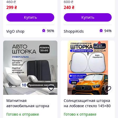
460
₴
600
₴
299
₴
240
₴
Купить
Купить
96%
94%
VigO shop
ShoppiKids
Магнитная
Солнцезащитная шторка
автомобильная шторка
на лобовое стекло 145×80
солнцезащитная 50×80
см, складной
Готово к отправке
Готово к отправке
на боковое окно
автомобильный экран с