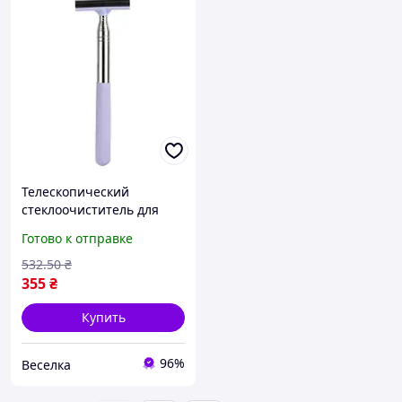
Телескопический
стеклоочиститель для
автомобильных зеркал
Готово к отправке
100 см резиновый
скребок для чистоты и
532
.50
₴
безопасности FLAME
355
₴
Купить
96%
Веселка