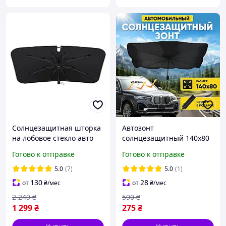
Солнцезащитная шторка
Автозонт
на лобовое стекло авто
солнцезащитный 140х80
Baseus CoolRide
см зонт для машины на
Готово к отправке
Готово к отправке
Windshield Sun Shade
лобовое стекло защита от
Umbrella Cooling Effect
перегрева
5.0
(7)
5.0
(1)
автомобильный зонт
130
28
от
₴
/мес
от
₴
/мес
2 249
₴
590
₴
1 299
₴
275
₴