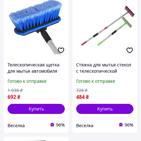
Телескопическая щетка
Стяжка для мытья стекол
для мытья автомобиля
с телескопической
65-110 см для кузова и
ручкой 58-88 см для
Готово к отправке
Готово к отправке
колес без царапин FLAME
автомобилей удобный
скребок для чистки
1 038
₴
726
₴
стекол FLAME
692
₴
484
₴
Купить
Купить
96%
96%
Веселка
Веселка