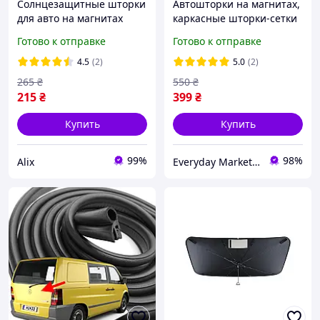
Солнцезащитные шторки
Автошторки на магнитах,
для авто на магнитах
каркасные шторки-сетки
передние 2шт черные/
для боковых и задних
Готово к отправке
Готово к отправке
черные. 70х50х33см.
стекол автомобиля,
защита от солнца в
4.5
(2)
5.0
(2)
машине
265
₴
550
₴
215
₴
399
₴
Купить
Купить
99%
98%
Alix
Everyday Market 0965612251