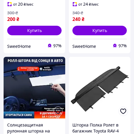
автомобиля
чехлом, серебристо-
20
24
от
₴
/мес
от
₴
/мес
черный
300
₴
340
₴
200
₴
240
₴
Купить
Купить
97%
97%
SweetHome
SweetHome
Солнцезащитная
Шторка Полка Ролет в
рулонная шторка на
багажник Toyota RAV-4