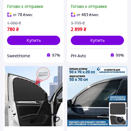
лобовое стекло авто,
2005-2012 р.в.
Готово к отправке
Готово к отправке
регулируемая ширина 72
140 см, автоматическое
78
483
от
₴
/мес
от
₴
/мес
сворачивание, черная
1 000
₴
3 799
₴
780
₴
2 899
₴
Купить
Купить
97%
99%
SweetHome
PH-Avto