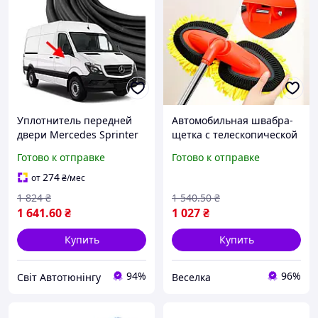
Уплотнитель передней
Автомобильная швабра-
двери Mercedes Sprinter
щетка с телескопической
2006-2018
ручкой 360° для мойки
Готово к отправке
Готово к отправке
кузова и стекол FLAME
274
от
₴
/мес
1 824
₴
1 540
.50
₴
1 641
.60
₴
1 027
₴
Купить
Купить
94%
96%
Світ Автотюнінгу
Веселка