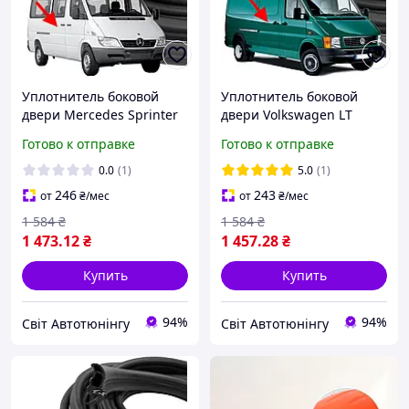
Уплотнитель боковой
Уплотнитель боковой
двери Mercedes Sprinter
двери Volkswagen LT
W901 1995-2006
1995-2006
Готово к отправке
Готово к отправке
0.0
(1)
5.0
(1)
246
243
от
₴
/мес
от
₴
/мес
1 584
₴
1 584
₴
1 473
.12
₴
1 457
.28
₴
Купить
Купить
94%
94%
Світ Автотюнінгу
Світ Автотюнінгу