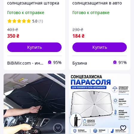
солнцезащитная шторка
солнцезащитная в авто
зонт на лобовое стекло
для боковых стекол
Готово к отправке
Готово к отправке
Gearo 1.40-0.79м (GE1004)
YT41144, 50*70см, шнур
на присосках,
5.0
(1)
полипропилен, черный
403
₴
230
₴
buzyna
350
₴
184
₴
Купить
Купить
95%
91%
BiBiMir.com - интернет-магазин автоаксессуаров
Бузина