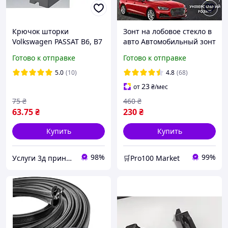
Крючок шторки
Зонт на лобовое стекло в
Volkswagen PASSAT B6, B7
авто Автомобильный зонт
Фольцваген пассат В6 В7
солнцезащитный 140х80
Готово к отправке
Готово к отправке
см Шторка для защиты
панели автомобиля
5.0
(10)
4.8
(68)
23
от
₴
/мес
75
₴
460
₴
63
.75
₴
230
₴
Купить
Купить
98%
99%
Услуги 3д принтера
🛒Pro100 Market