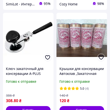
95%
98%
SimiLot - Интернет-магазин популярных товаров
Cozy Home
Ключ закаточный для
Крышки для консервации
консервации A-PLUS
Автоклав ,Закаточная
инструмент для закатки
Слобожанка 50 шт УП.
Готово к отправке
Готово к отправке
банок (10592 S)
СКО 1-82 Лак эмаль
5.0
(4)
386
₴
140
₴
308
.80
₴
120
₴
Купить
Купить