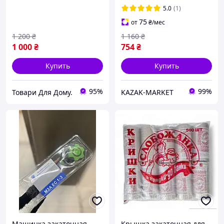
Закаточный ключ
5.0
(1)
автомат мза-п люкс
75
от
₴
/мес
продмаш
1 200
₴
1 160
₴
1 000
₴
754
₴
Купить
Купить
95%
99%
Товари Для Дому.
KAZAK-MARKET
Машинка закаточная
Крышка закаточная для