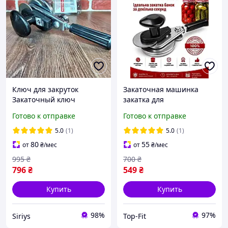
Ключ для закруток
Закаточная машинка
Закаточный ключ
закатка для
автомат люкс Ключ
консервирования банок
Готово к отправке
Готово к отправке
закаточный автомат с
ручная автоматическая с
роликом Ключ для
подшипниковым
5.0
(1)
5.0
(1)
консервации с подшип
механизмом ключ для
80
55
от
₴
/мес
от
₴
/мес
закатки крышек
995
₴
700
₴
796
₴
549
₴
Купить
Купить
98%
97%
Siriys
Top-Fit