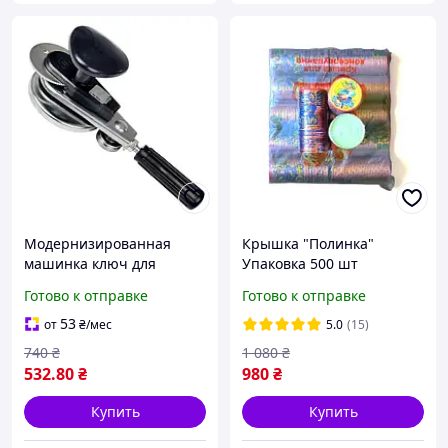
Модернизированная
Крышка "Полинка"
машинка ключ для
Упаковка 500 шт
консервации стеклянных
закаточная крышка
Готово к отправке
Готово к отправке
банок автомат МЗА-П
Люкс с подшипником
53
от
₴
/мес
5.0
(15)
740
₴
1 080
₴
532
.80
₴
980
₴
Купить
Купить