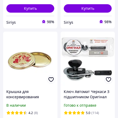
Купить
Купить
98%
98%
Siriys
Siriys
Крышка для
Ключ Автомат Черкаси З
консервирования
підшипником Оригінал
ТАЛАМУС 50шт
В наличии
Готово к отправке
4.2
(8)
5.0
(114)