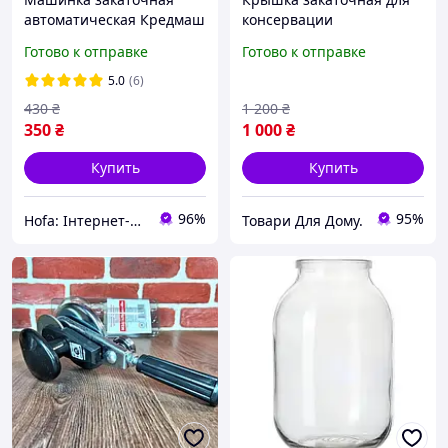
автоматическая Кредмаш
консервации
МЗА 1 3 для домашнего
"Слобожанка" СКО 82 мм,
Готово к отправке
Готово к отправке
консервирования
500 шт
Машинка с
5.0
(6)
прорезиненной ручкой
430
₴
1 200
₴
350
₴
1 000
₴
Купить
Купить
96%
95%
Hofa: Інтернет-магазин обуви, одежды и товаров для дома!
Товари Для Дому.