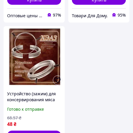
97%
95%
Оптовые цены на Всё!
Товари Для Дому.
Устройство (зажим) для
консервирования мяса
защита от срыва крышки
Готово к отправке
(для банок 0.5-3 л)
68
.57
₴
48
₴