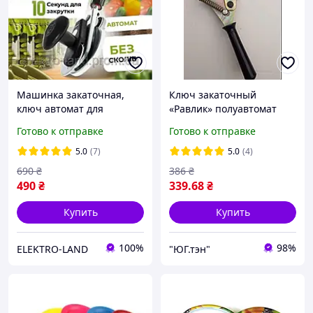
Машинка закаточная,
Ключ закаточный
ключ автомат для
«Равлик» полуавтомат
консервирования,
г.Винница.(Оригинал)
Готово к отправке
Готово к отправке
Машинка для
консервации, закачки
5.0
(7)
5.0
(4)
банок, с подшипником,
690
₴
386
₴
МЗА Продмаш
490
₴
339
.68
₴
Купить
Купить
100%
98%
ELEKTRO-LAND
"ЮГ.тэн"