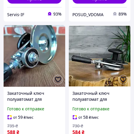
93%
89%
Servis-IF
POSUD_VDOMA
Закаточный ключ
Закаточный ключ
полуавтомат для
полуавтомат для
домашних заготовок
домашних заготовок
Готово к отправке
Готово к отправке
Ключ закаточный
Машинка для
автомат люкс с
консервации банок Ключ
59
58
от
₴
/мес
от
₴
/мес
подшипником продмаш
для закруток
735
₴
730
₴
Ключи ма
588
₴
584
₴