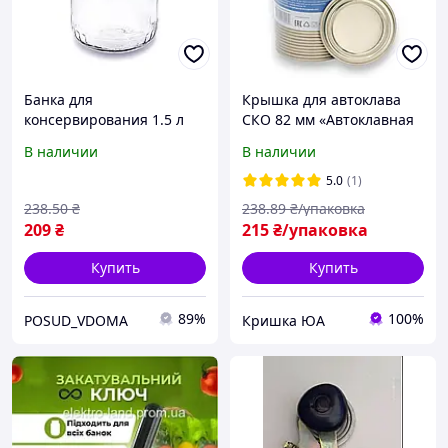
Банка для
Крышка для автоклава
консервирования 1.5 л
СКО 82 мм «Автоклавная
ТО (упаковка 9 штук)
Я» для птицы (50 шт)
В наличии
В наличии
5.0
(1)
238
.50
₴
238
.89
₴/упаковка
209
₴
215
₴/упаковка
Купить
Купить
89%
100%
POSUD_VDOMA
Кришка ЮА