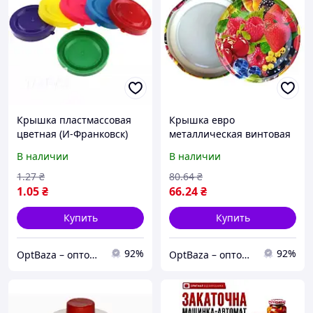
Крышка пластмассовая
Крышка евро
цветная (И-Франковск)
металлическая винтовая
50шт/уп
62мм имела 20шт/уп
В наличии
В наличии
1
.27
₴
80
.64
₴
1
.05
₴
66
.24
₴
Купить
Купить
92%
92%
OptBaza – оптовые цены для всех
OptBaza – оптовые цены для всех