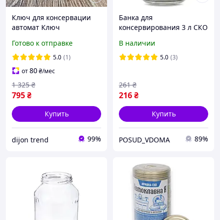
Ключ для консервации
Банка для
автомат Ключ
консервирования 3 л СКО
закаточный автомат люкс
(упаковка 6 штук)
Готово к отправке
В наличии
с подшипником продмаш
Закаточный ключ
5.0
(1)
5.0
(3)
автомат
80
от
₴
/мес
1 325
₴
261
₴
795
₴
216
₴
Купить
Купить
99%
89%
dijon trend
POSUD_VDOMA