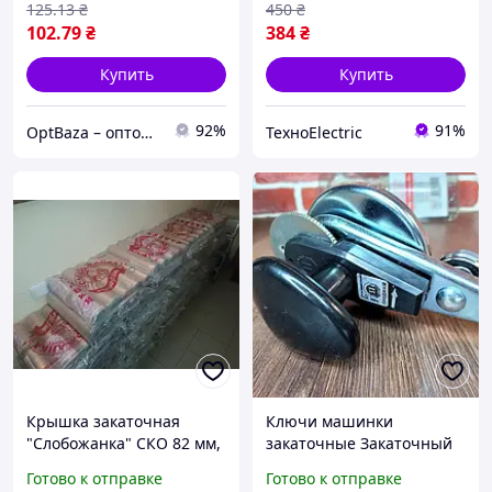
125
.13
₴
450
₴
102
.79
₴
384
₴
Купить
Купить
92%
91%
OptBaza – оптовые цены для всех
ТехноElectric
Крышка закаточная
Ключи машинки
"Слобожанка" СКО 82 мм,
закаточные Закаточный
500 шт
ключ для
Готово к отправке
Готово к отправке
консервирования