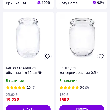
100%
98%
Кришка ЮА
Cozy Home
Банка стекланная
Банка для
обычная 1 л 12 шт/бл
консервирования 0.5 л
СКО (упаковка 15 штук)
В наличии
В наличии
5.0
(2)
5.0
(5)
25
.60
₴
180
₴
19
.20
₴
150
₴
Купить
Купить