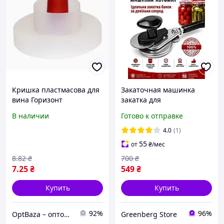
Кришка пластмасова для
Закаточная машинка
вина Горизонт
закатка для
консервирования банок
В наличии
Готово к отправке
ручная автоматическая с
подшипниковым
4.0
(1)
механизмом ключ для
55
от
₴
/мес
закатки крышек
8
.82
₴
700
₴
7
.25
₴
549
₴
Купить
Купить
92%
96%
OptBaza – оптовые цены для всех
Greenberg Store