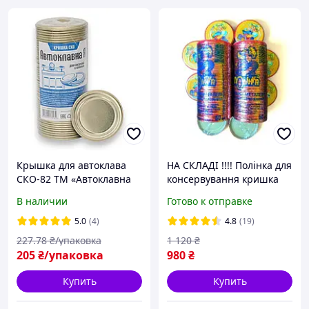
Крышка для автоклава
НА СКЛАДІ !!!! Полінка для
СКО-82 ТМ «Автоклавна
консервування кришка
Я» усиленная (50 шт)
СКО 82 10
В наличии
Готово к отправке
пачок(500кришок) опт
5.0
(4)
4.8
(19)
227
.78
₴/упаковка
1 120
₴
205
₴/упаковка
980
₴
Купить
Купить