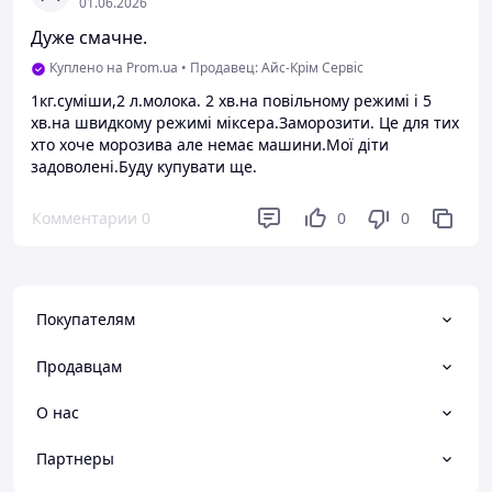
01.06.2026
Дуже смачне.
Куплено на Prom.ua
•
Продавец: Айс-Крім Сервіс
1кг.суміши,2 л.молока. 2 хв.на повільному режимі і 5
хв.на швидкому режимі міксера.Заморозити. Це для тих
хто хоче морозива але немає машини.Мої діти
задоволені.Буду купувати ще.
Комментарии
0
0
0
Покупателям
Продавцам
О нас
Партнеры