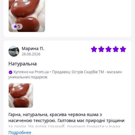
5
Марина П.
26.06.2026
Натуральна
Куплено на Prom.ua
•
Продавец: Острів Скарбів ТМ - магазин
уникальних подарков
Гарна, натуральна, красива червона яшма з
насиченою текстурою. Галтовка має природні тріщини
та сколи. На дотик гладкий, приємно тримати у руках
під час медитації. Прекрасно підходять для роботи та
Подробнее