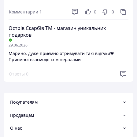
енергетичних практик. Дякую за якісний товар!
Комментарии
1
0
0
Преимущества
Натуральна
Острів Скарбів ТМ - магазин уникальних
Недостатки
подарков
Немає
29.06.2026
Марино, дуже приємно отримувати такі відгуки💗
Приємної взаємодії із мінералами
Ответы
0
Покупателям
Продавцам
О нас