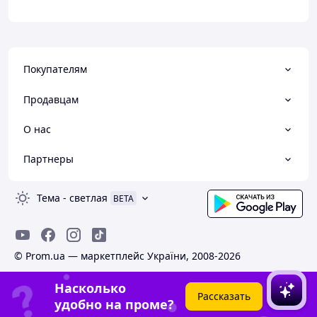
Покупателям
Продавцам
О нас
Партнеры
Тема
-
светлая
BETA
© Prom.ua — маркетплейс України, 2008-2026
Насколько
Рассказать
удобно на проме?