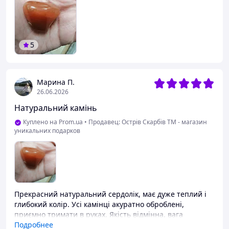
5
Марина П.
26.06.2026
Натуральний камінь
Куплено на Prom.ua
•
Продавец: Острів Скарбів ТМ - магазин
уникальних подарков
Прекрасний натуральний сердолік, має дуже теплий і
глибокий колір. Усі камінці акуратно оброблені,
приємно тримати в руках. Якість відмінна, вага
відповідає заявленій, рекомендую до покупки.Підходить
Подробнее