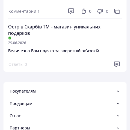
для медитації та практик.
Комментарии
1
0
0
Преимущества
Натуральність
Острів Скарбів ТМ - магазин уникальних
Недостатки
подарков
Немає
29.06.2026
Величезна Вам подяка за зворотній звʼязок🌻
Ответы
0
Покупателям
Продавцам
О нас
Партнеры