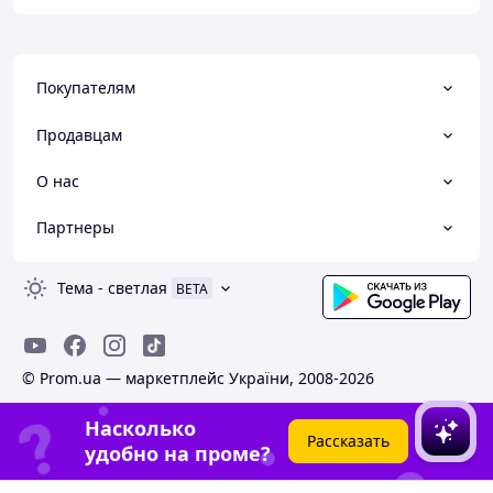
Покупателям
Продавцам
О нас
Партнеры
Тема
-
светлая
BETA
© Prom.ua — маркетплейс України, 2008-2026
Насколько
Рассказать
удобно на проме?