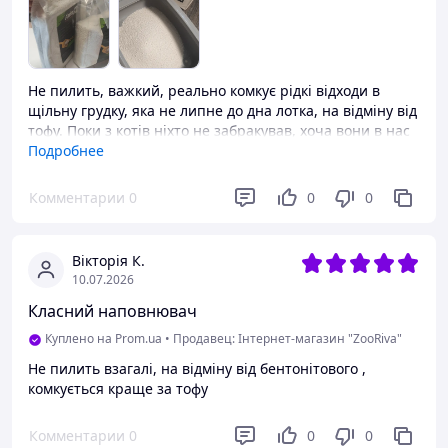
Не пилить, важкий, реально комкує рідкі відходи в
щільну грудку, яка не липне до дна лотка, на відміну від
тофу. Поки з котів ніхто не забракував, хоча вони в нас
капризні в цьому плані. Тестуватиму на скільки
Подробнее
вистачить.
Комментарии
0
0
0
Преимущества
Не пилить, гарно комкується.
Недостатки
Вікторія К.
10.07.2026
Виробник стверджує, що наповнювача 6 л, але це
неправда. Аби три було. Думаю, вказано за
Класний наповнювач
співвідношенням тофу, або сілікагелю, бо вага 2,6 наче
Куплено на Prom.ua
•
Продавец: Інтернет-магазин "ZooRiva"
правильна. Для порівняння: в лоток на фото зазвичай
засипаю 7.5 літра дрібного сілікагелю за один раз.
Не пилить взагалі, на відміну від бентонітового ,
Цього знадобилося 2 пачки, тобто, за даними
комкується краще за тофу
виробника, 12 літрів.
Комментарии
0
0
0