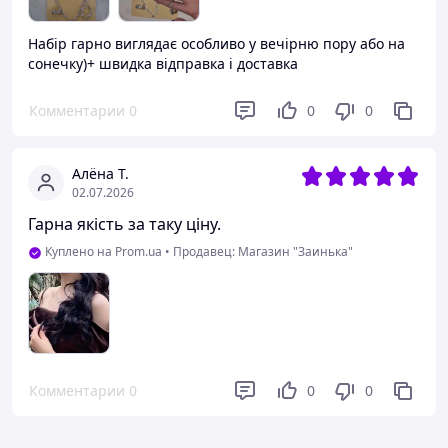
Набір гарно виглядає особливо у вечірню пору або на
сонечку)+ швидка відправка і доставка
Комментарии
0
0
0
Алёна Т.
02.07.2026
Гарна якість за таку ціну.
Куплено на Prom.ua
•
Продавец: Магазин "Заинька"
Комментарии
0
0
0