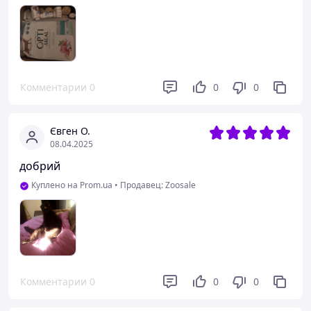
Комментарии
0
0
0
Євген О.
08.04.2025
добрий
Куплено на Prom.ua
•
Продавец: Zoosale
Комментарии
0
0
0