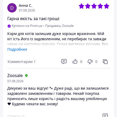
Анна С.
07.08.2026
Гарна якість за такі гроші
Куплено на Prom.ua
•
Продавец: Zoosale
Корм для котів залишив дуже хороше враження. Мій
кіт їсть його із задоволенням, не перебирає та завжди
чекає на наступну порцію. Склад виглядає якісним, без
різкого запаху, гранули зручного розміру. Також
Подробнее
помітила, що улюбленець став більш активним і
грайливим. Упаковка зручна, добре закривається, тому
Комментарии
1
0
0
корм довше залишається свіжим. Ціна відповідає
якості, а витрата досить економна. Загалом я повністю
Zoosale
задоволена покупкою і можу сміливо рекомендувати
цей корм власникам котів, які шукають якісне та
07.08.2026
збалансоване харчування для своїх улюбленців.
Дякуємо за ваш відгук! 🐾 Дуже раді, що ви залишилися
задоволені замовленням і товаром. Нехай покупка
приносить лише користь і радість вашому улюбленцю
❤️ Будемо чекати вас знову!
Ответы
0