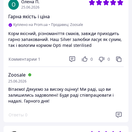
Олена П.
25.06.2026
Гарна якість і ціна
Куплено на Prom.ua
•
Продавец: Zoosale
Корм якісний, різноманіття смаків, завжди приходить
гарно запакований. Наш Silver залюбки ласує як сухим,
так і вологим кормом Opti meal sterilised
Комментарии
1
0
0
Zoosale
25.06.2026
Вітаємо! Дякуємо за високу оцінку! Ми раді, що ви
залишились задоволені! Буде раді співпрацювати і
надалі. Гарного дня!
Ответы
0