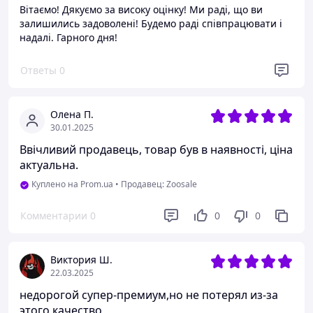
Вітаємо! Дякуємо за високу оцінку! Ми раді, що ви
залишились задоволені! Будемо раді співпрацювати і
надалі. Гарного дня!
Ответы
0
Олена П.
30.01.2025
Ввічливий продавець, товар був в наявності, ціна
актуальна.
Куплено на Prom.ua
•
Продавец: Zoosale
Комментарии
0
0
0
Виктория Ш.
22.03.2025
недорогой супер-премиум,но не потерял из-за
этого качество