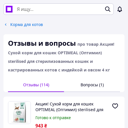
Корма для котов
Отзывы и вопросы
про товар Акция!
Сухой корм для кошек OPTIMEAL (Оптимил)
sterilised для стерилизованных кошек и
кастрированных котов с индейкой и овсом 4 кг
Отзывы (114)
Вопросы (1)
Акция! Сухой корм для кошек
OPTIMEAL (Оптимил) sterilised для
стерилизованных кошек и
Готово к отправке
кастрированных котов с индейкой и
943
₴
овсом 4 кг