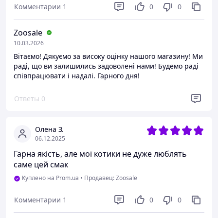
Комментарии
1
0
0
Zoosale
10.03.2026
Вітаємо! Дякуємо за високу оцінку нашого магазину! Ми
раді, що ви залишились задоволені нами! Будемо раді
співпрацювати і надалі. Гарного дня!
Ответы
0
Олена З.
06.12.2025
Гарна якість, але мої котики не дуже люблять
саме цей смак
Куплено на Prom.ua
•
Продавец: Zoosale
Комментарии
1
0
0