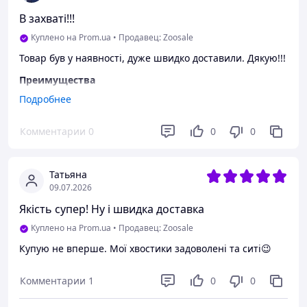
В захваті!!!
Куплено на Prom.ua
•
Продавец: Zoosale
Товар був у наявності, дуже швидко доставили. Дякую!!!
Преимущества
Ціна
Подробнее
Недостатки
Комментарии
0
0
0
Все сподобалось!!!
Татьяна
09.07.2026
Якість супер! Ну і швидка доставка
Куплено на Prom.ua
•
Продавец: Zoosale
Купую не вперше. Мої хвостики задоволені та ситі😉
Комментарии
1
0
0