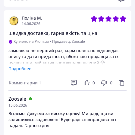
Поліна М.
14.06.2026
швидка доставка, гарна якість та ціна
Куплено на Prom.ua
•
Продавец: Zoosale
замовляю не перший раз, корм повністю відповідає
опису та дати придатності, обожнюю продавця за їх
чудові ціни, мій котик завжди задоволений 🥹
Подробнее
Преимущества
ціна
Комментарии
1
0
0
Zoosale
15.06.2026
Вітаємо! Дякуємо за високу оцінку! Ми раді, що ви
залишились задоволені! Буде раді співпрацювати і
надалі. Гарного дня!