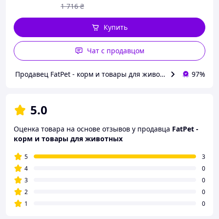
1 716
₴
Купить
Чат с продавцом
Продавец FatPet - корм и товары для животных
97%
5.0
Оценка товара на основе отзывов у продавца
FatPet -
корм и товары для животных
5
3
4
0
3
0
2
0
1
0