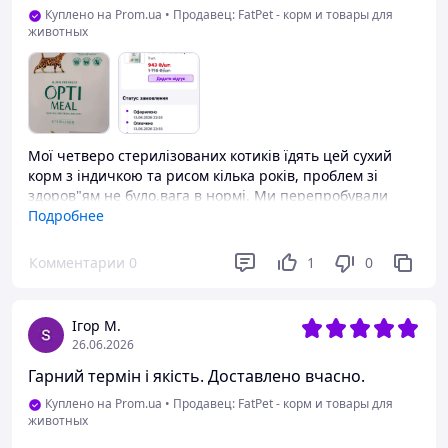
Куплено на Prom.ua
•
Продавец: FatPet - корм и товары для
животных
Мої четверо стерилізованих котиків їдять цей сухий
корм з індичкою та рисом кілька років, проблем зі
здоров"ям не було,вага в нормі. Ми перепробували
багато різних кормів, і бюджетних і дорогих, але саме
Подробнее
Оптіміл з індичкою та рисом-Преміум виявився для
наших пухнастиків найбільш смачним і корисним, а
Комментарии
0
1
0
для нас найбільш економним за рахунок якості.
Купляємо переважно по акціях 4, або 10 кг, так
вигідніше.Побажання для виробників одне: не знизити
Ігор М.
якість корму і не розчарувати наших
26.06.2026
Бусю,Соню,Пушинку і Кузю.
Гарний термін і якість. Доставлено вчасно.
Преимущества
Куплено на Prom.ua
•
Продавец: FatPet - корм и товары для
Якість
животных
Недостатки