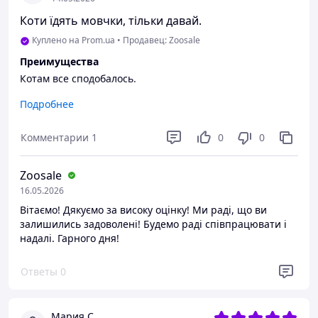
Коти їдять мовчки, тільки давай.
Куплено на Prom.ua
•
Продавец: Zoosale
Преимущества
Котам все сподобалось.
Недостатки
Подробнее
Дуже багато опитувань від пром.юа. зупиніться.
Комментарии
1
0
0
Zoosale
16.05.2026
Вітаємо! Дякуємо за високу оцінку! Ми раді, що ви
залишились задоволені! Будемо раді співпрацювати і
надалі. Гарного дня!
Ответы
0
Мария С.