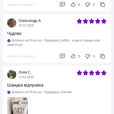
Комментарии
0
0
0
Котики сказали,що подобається все.
Олександр А.
20.07.2026
Чудово
Куплено на Prom.ua
•
Продавец: FatPet - корм и товары для
животных
Комментарии
0
0
0
Лілія С.
10.02.2026
Швидка відправка
Куплено на Prom.ua
•
Продавец: Zoosale