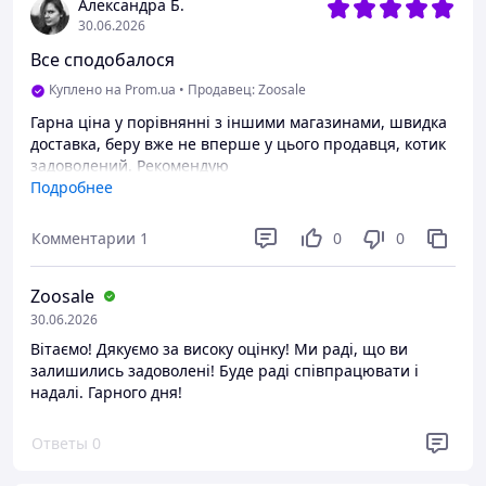
Александра Б.
30.06.2026
Все сподобалося
Куплено на Prom.ua
•
Продавец: Zoosale
Гарна ціна у порівнянні з іншими магазинами, швидка
доставка, беру вже не вперше у цього продавця, котик
задоволений. Рекомендую
Подробнее
Преимущества
Все
Комментарии
1
0
0
Недостатки
Немає
Zoosale
30.06.2026
Вітаємо! Дякуємо за високу оцінку! Ми раді, що ви
залишились задоволені! Буде раді співпрацювати і
надалі. Гарного дня!
Ответы
0