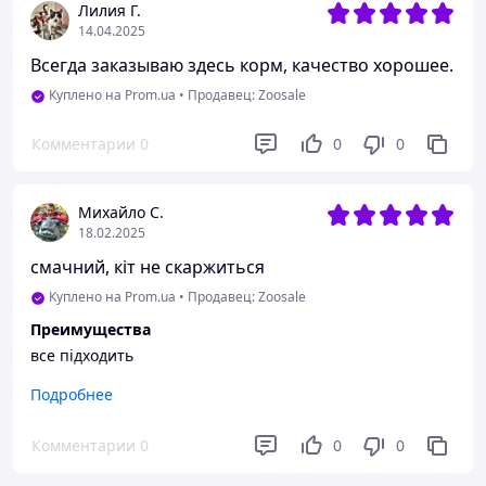
Лилия Г.
14.04.2025
Всегда заказываю здесь корм, качество хорошее.
Куплено на Prom.ua
•
Продавец: Zoosale
Комментарии
0
0
0
Михайло С.
18.02.2025
смачний, кіт не скаржиться
Куплено на Prom.ua
•
Продавец: Zoosale
Преимущества
все підходить
Недостатки
Подробнее
немає
Комментарии
0
0
0