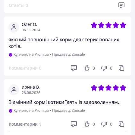
Ответы
0
Олег О.
06.11.2024
якісний повноцінний корм для стерилізованих
котів.
Куплено на Prom.ua
•
Продавец: Zoosale
Комментарии
0
0
0
ирина В.
28.06.2026
Відмінний корм! котики їдять із задоволенням.
Куплено на Prom.ua
•
Продавец: Zoosale
Комментарии
1
0
0