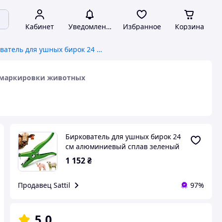
Кабинет
Уведомления
Избранное
Корзина
Биркователь для ушных бирок 24 см алюминиевый сплав зеленый для маркировки животных
я маркировки животных
Биркователь для ушных бирок 24
см алюминиевый сплав зеленый
для маркировки животных
1 152
₴
Продавец Sattil
97%
5.0