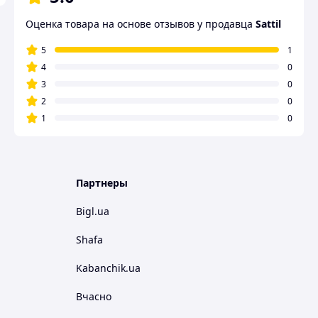
Оценка товара на основе отзывов у продавца
Sattil
5
1
4
0
3
0
2
0
1
0
Партнеры
Bigl.ua
Shafa
Kabanchik.ua
Вчасно