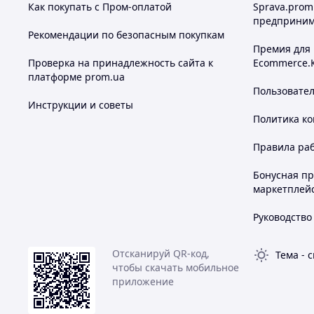
Как покупать с Пром-оплатой
Sprava.prom
предприним
Рекомендации по безопасным покупкам
Премия для
Проверка на принадлежность сайта к
Ecommerce.
платформе prom.ua
Пользовате
Инструкции и советы
Политика к
Правила ра
Бонусная п
маркетплей
Руководство
Отсканируй QR-код,
Тема
-
с
чтобы скачать мобильное
приложение