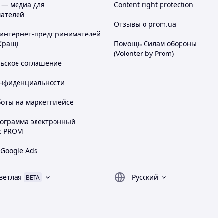
 — медиа для
Content right protection
ателей
Отзывы о prom.ua
 интернет-предпринимателей
Кращі
Помощь Силам обороны
(Volonter by Prom)
льское соглашение
онфиденциальности
боты на маркетплейсе
рограмма электронный
с PROM
 Google Ads
ветлая
Русский
BETA