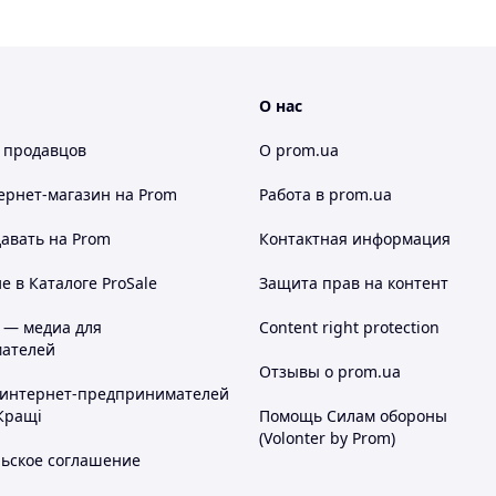
О нас
 продавцов
О prom.ua
ернет-магазин
на Prom
Работа в prom.ua
авать на Prom
Контактная информация
 в Каталоге ProSale
Защита прав на контент
 — медиа для
Content right protection
ателей
Отзывы о prom.ua
 интернет-предпринимателей
Кращі
Помощь Силам обороны
(Volonter by Prom)
льское соглашение