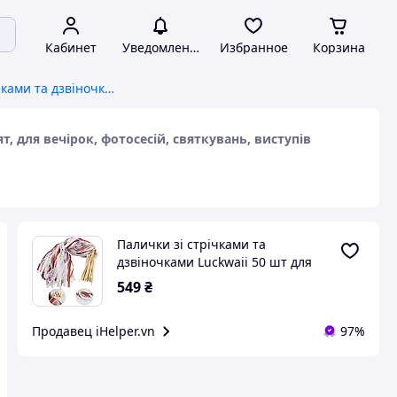
Кабинет
Уведомления
Избранное
Корзина
Палички зі стрічками та дзвіночками Luckwaii 50 шт для зустрічі молодят, для вечірок, фотосесій, святкувань, виступів
т, для вечірок, фотосесій, святкувань, виступів
Палички зі стрічками та
дзвіночками Luckwaii 50 шт для
зустрічі молодят, для вечірок,
549
₴
фотосесій, святкувань, виступів
Продавец iHelper.vn
97%