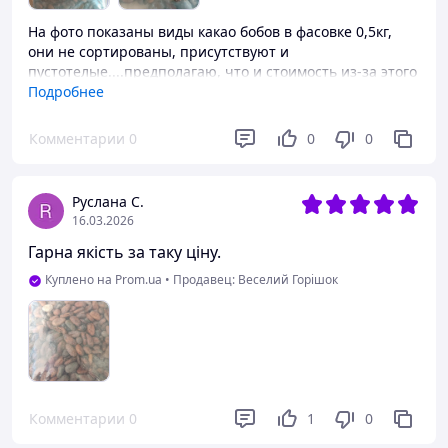
На фото показаны виды какао бобов в фасовке 0,5кг,
они не сортированы, присутствуют и
пустотелые....предполагаю, что и стоимость из-за этого
ниже... но в целом какао бобы вкусные и с них
Подробнее
получается хороший шоколад....сделал повторный
заказ, надеюсь качество какао бобов будет не ниже
Комментарии
0
0
0
предыдущих
Руслана С.
16.03.2026
Гарна якість за таку ціну.
Куплено на Prom.ua
•
Продавец: Веселий Горішок
Комментарии
0
1
0