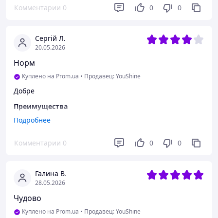
Комментарии
0
0
0
Сергій Л.
20.05.2026
Норм
Куплено на Prom.ua
•
Продавец: YouShine
Добре
Преимущества
Ось
Подробнее
Недостатки
Комментарии
0
0
0
Два
Галина В.
28.05.2026
Чудово
Куплено на Prom.ua
•
Продавец: YouShine