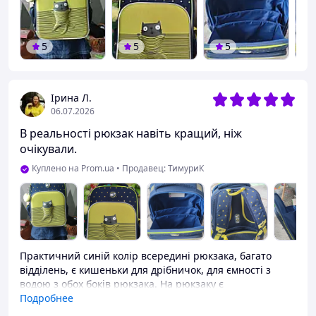
5
5
5
Ірина Л.
06.07.2026
В реальності рюкзак навіть кращий, ніж
очікували.
Куплено на Prom.ua
•
Продавец: ТимуриК
Практичний синій колір всередині рюкзака, багато
відділень, є кишеньки для дрібничок, для ємності з
водою з обох боків рюкзака. На рюкзаку є
світловідбивні нашивки. Підходить і для хлопчика, і для
Подробнее
дівчинки.