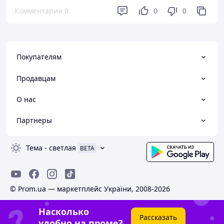
Комментарии
0
0
0
Преимущества
Співвідношення: ціна/якість
Недостатки
Поки не помітні
Покупателям
Продавцам
О нас
Партнеры
Тема
-
светлая
BETA
© Prom.ua — маркетплейс України, 2008-2026
Насколько
Рассказать
удобно на проме?