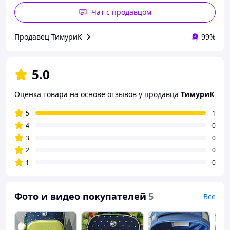
Чат с продавцом
Продавец ТимуриК
99%
5.0
Оценка товара на основе отзывов у продавца
ТимуриК
5
1
4
0
3
0
2
0
1
0
Фото и видео покупателей
5
Все