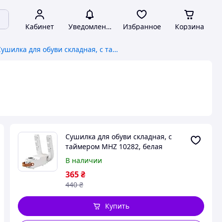
Кабинет
Уведомления
Избранное
Корзина
Сушилка для обуви складная, с таймером MHZ 10282, белая
Сушилка для обуви складная, с
таймером MHZ 10282, белая
В наличии
365
₴
440
₴
Купить