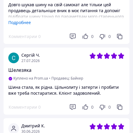
Довго шукав шину на свій самокат але тільки цей
продавець детальніше вник в моє питання та допоміг
підібрати шину точно по параметрам мого старенького
самоката. Дуже швидко відповідав та чітко по суті.
Подробнее
Дякую!!
Комментарии
0
0
0
Преимущества
Професійність представника магазину та якість товару
Сергій Ч.
27.07.2026
Шелезяка
Куплено на Prom.ua
•
Продавец: Байкер
Шина стала, як рідна. Цільнолиту і затерти і пробити
вже треба постаратися. Клієнт задоволений.
Комментарии
0
0
0
Дмитрий К.
30.06.2026