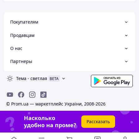
Покупателям
Продавцам
О нас
Партнеры
Тема
-
светлая
BETA
© Prom.ua — маркетплейс України, 2008-2026
Насколько
Рассказать
удобно на проме?