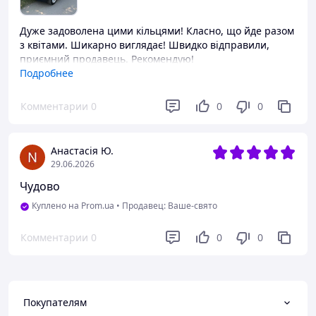
Дуже задоволена цими кільцями! Класно, що йде разом
з квітами. Шикарно виглядає! Швидко відправили,
приємний продавець. Рекомендую!
Подробнее
Преимущества
З кільцями ще й квіти.на присосках., не пошкодить
Комментарии
0
0
0
авто.
Недостатки
Анастасія Ю.
Не має!
29.06.2026
Чудово
Куплено на Prom.ua
•
Продавец: Ваше-свято
Комментарии
0
0
0
Покупателям