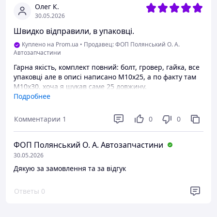
Олег К.
30.05.2026
Швидко відправили, в упаковці.
Куплено на Prom.ua
•
Продавец: ФОП Полянський О. А.
Автозапчастини
Гарна якість, комплект повний: болт, гровер, гайка, все
упаковці але в описі написано М10х25, а по факту там
М10х30, хоча я шукав саме 25 довжину.
Подробнее
Недостатки
Не той розмір, що в описі
Комментарии
1
0
0
ФОП Полянський О. А. Автозапчастини
30.05.2026
Дякую за замовлення та за відгук
Ответы
0