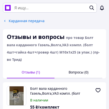
Карданная передача
Отзывы и вопросы
про товар Болт
вала карданного Газель,Волга,УАЗ компл. (болт
4шт+гайка 4шт+гровер 4шт) М10х1х25 (в упак.) (пр-
во Трид)
Отзывы (1)
Вопросы (0)
Болт вала карданного
Газель,Волга,УАЗ компл. (болт
4шт+гайка 4шт+гровер 4шт)
В наличии
М10х1х25 (в упак.) (пр-во Трид)
55
₴/комплект