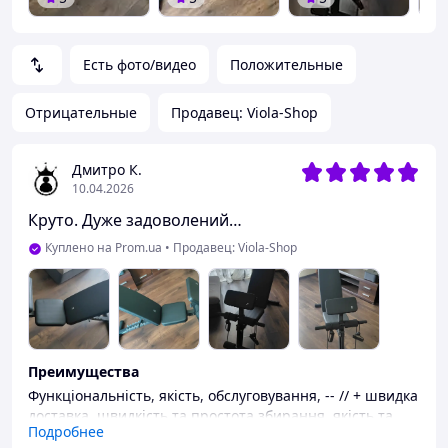
Есть фото/видео
Положительные
Отрицательные
Продавец: Viola-Shop
Дмитро К.
10.04.2026
Круто. Дуже задоволений…
Куплено на Prom.ua
•
Продавец: Viola-Shop
Преимущества
Функціональність, якість, обслуговування, -- // + швидка
доставка, швидкість та простота збирання, якість та
Подробнее
стійкість конструкції…