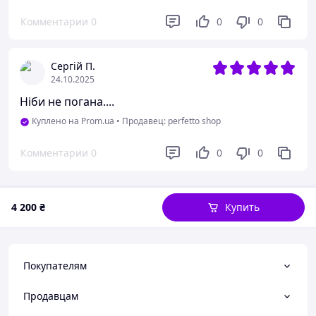
Недостатки
Комментарии
0
0
0
Не замовив раніше…
Сергій П.
24.10.2025
Ніби не погана....
Куплено на Prom.ua
•
Продавец: perfetto shop
Комментарии
0
0
0
4 200
₴
Купить
Покупателям
Продавцам