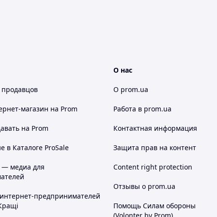
О нас
 продавцов
О prom.ua
ернет-магазин
на Prom
Работа в prom.ua
авать на Prom
Контактная информация
 в Каталоге ProSale
Защита прав на контент
 — медиа для
Content right protection
ателей
Отзывы о prom.ua
 интернет-предпринимателей
Кращі
Помощь Силам обороны
(Volonter by Prom)