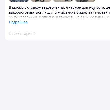
В цілому рюкзаком задоволений, є карман для ноутбука, де
використовуватись як для міжміських поїздок, так і як зв
об'єм невеликий. В описі є неточності, бо в цій моделі Н
Подробнее
Преимущества
Зручний практичний рюкзак
Комментарии
0
Недостатки
Є певні неточності в описі