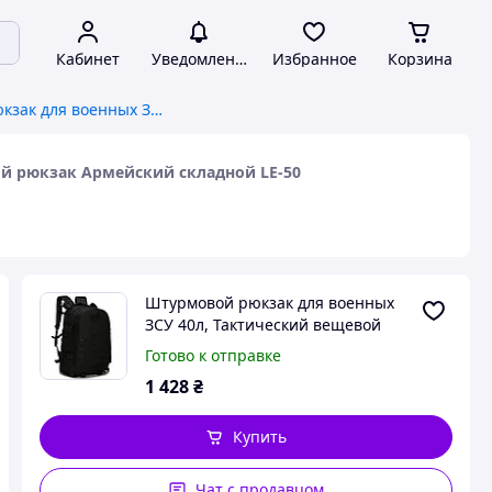
Кабинет
Уведомления
Избранное
Корзина
Штурмовой рюкзак для военных ЗСУ 40л, Тактический вещевой военный рюкзак Армейский складной LE-50
й рюкзак Армейский складной LE-50
Штурмовой рюкзак для военных
ЗСУ 40л, Тактический вещевой
военный рюкзак Армейский
Готово к отправке
складной LE-50
1 428
₴
Купить
Чат с продавцом