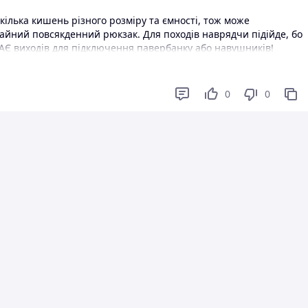
кілька кишень різного розміру та ємності, тож може
ичайний повсякденний рюкзак. Для походів наврядчи підійде, бо
ЕМАЄ виходів для підключення павербанку або навушників!
0
0