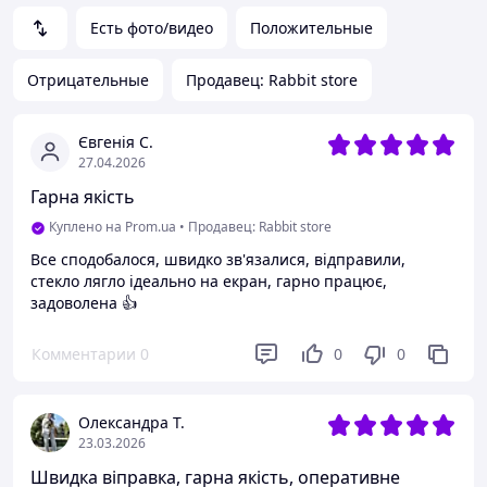
Есть фото/видео
Положительные
Отрицательные
Продавец: Rabbit store
Євгенія С.
27.04.2026
Гарна якість
Куплено на Prom.ua
•
Продавец: Rabbit store
Все сподобалося, швидко зв'язалися, відправили,
стекло лягло ідеально на екран, гарно працює,
задоволена 👍
Комментарии
0
0
0
Олександра Т.
23.03.2026
Швидка віправка, гарна якість, оперативне