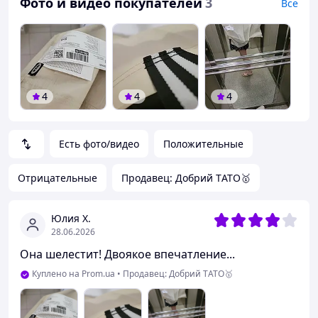
Фото и видео покупателей
3
Все
4
4
4
Есть фото/видео
Положительные
Отрицательные
Продавец: Добрий TАТО🥇
Юлия Х.
28.06.2026
Она шелестит! Двоякое впечатление...
Куплено на Prom.ua
•
Продавец: Добрий TАТО🥇