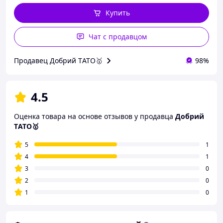
Купить
Чат с продавцом
Продавец Добрий TАТО🥇
98%
4.5
Оценка товара на основе отзывов у продавца
Добрий
TАТО🥇
5
1
4
1
3
0
2
0
1
0