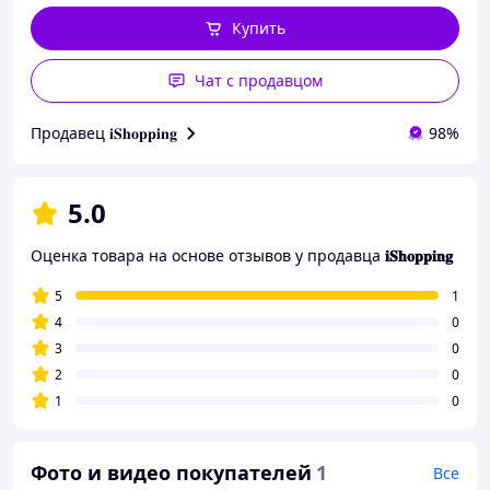
Купить
Чат с продавцом
Продавец 𝐢𝐒𝐡𝐨𝐩𝐩𝐢𝐧𝐠
98%
5.0
Оценка товара на основе отзывов у продавца
𝐢𝐒𝐡𝐨𝐩𝐩𝐢𝐧𝐠
5
1
4
0
3
0
2
0
1
0
Фото и видео покупателей
1
Все