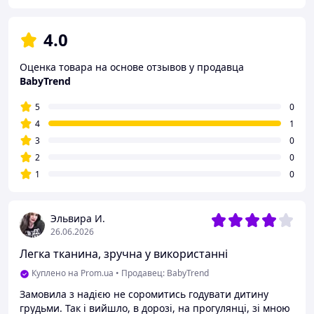
4.0
Оценка товара на основе отзывов у продавца
BabyTrend
5
0
4
1
3
0
2
0
1
0
Эльвира И.
26.06.2026
Легка тканина, зручна у використанні
Куплено на Prom.ua
•
Продавец: BabyTrend
Замовила з надією не соромитись годувати дитину
грудьми. Так і вийшло, в дорозі, на прогулянці, зі мною