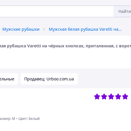
Найти
Мужские рубашки
Мужская белая рубашка Varetti на чёрных кнопках, приталенная, с воротником-стойкой , S, Белый
ая рубашка Varetti на чёрных кнопках, приталенная, с воро
ельные
Продавец: Urboo.com.ua
азмер: M
•
Цвет: Белый