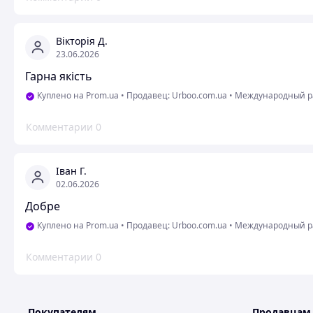
Вікторія Д.
23.06.2026
Гарна якість
Куплено на Prom.ua
•
Продавец: Urboo.com.ua
•
Международный ра
Комментарии
0
Іван Г.
02.06.2026
Добре
Куплено на Prom.ua
•
Продавец: Urboo.com.ua
•
Международный ра
Комментарии
0
Покупателям
Продавцам