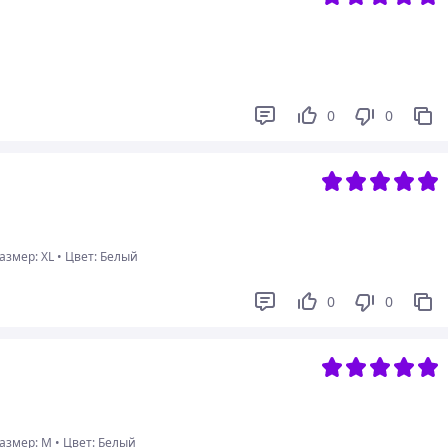
0
0
змер: XL
•
Цвет: Белый
0
0
азмер: M
•
Цвет: Белый