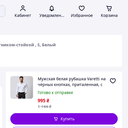
Кабинет
Уведомления
Избранное
Корзина
тником-стойкой , S, Белый
Мужская белая рубашка Varetti на
чёрных кнопках, приталенная, с
воротником-стойкой , S, Белый
Готово к отправке
995
₴
1 144
₴
Купить