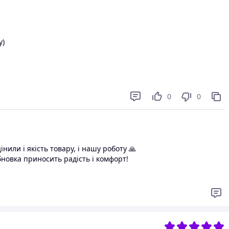
у)
ті
0
0
інили і якість товару, і нашу роботу 🙏
бновка приносить радість і комфорт!