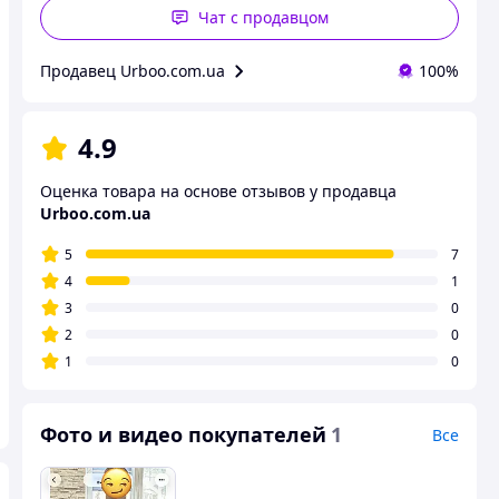
Чат с продавцом
Продавец Urboo.com.ua
100%
4.9
Оценка товара на основе отзывов у продавца
Urboo.com.ua
5
7
4
1
3
0
2
0
1
0
Фото и видео покупателей
1
Все