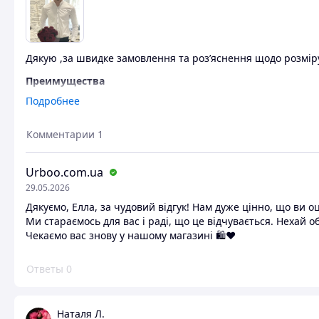
Дякую ,за швидке замовлення та розʼяснення щодо розмір
Преимущества
Швидке відправлення та товар відповідає дійсності та якос
Подробнее
Недостатки
Комментарии
1
Немае
Urboo.com.ua
29.05.2026
Дякуємо, Елла, за чудовий відгук! Нам дуже цінно, що ви оц
Ми стараємось для вас і раді, що це відчувається. Нехай о
Чекаємо вас знову у нашому магазині 🛍️❤️
Ответы
0
Наталя Л.