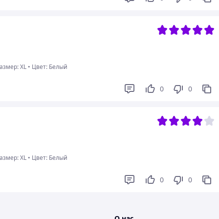
змер: XL
•
Цвет: Белый
0
0
змер: XL
•
Цвет: Белый
0
0
О нас