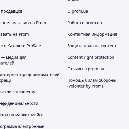
 продавцов
О prom.ua
ернет-магазин
на Prom
Работа в prom.ua
авать на Prom
Контактная информация
 в Каталоге ProSale
Защита прав на контент
 — медиа для
Content right protection
ателей
Отзывы о prom.ua
 интернет-предпринимателей
Кращі
Помощь Силам обороны
(Volonter by Prom)
льское соглашение
онфиденциальности
боты на маркетплейсе
рограмма электронный