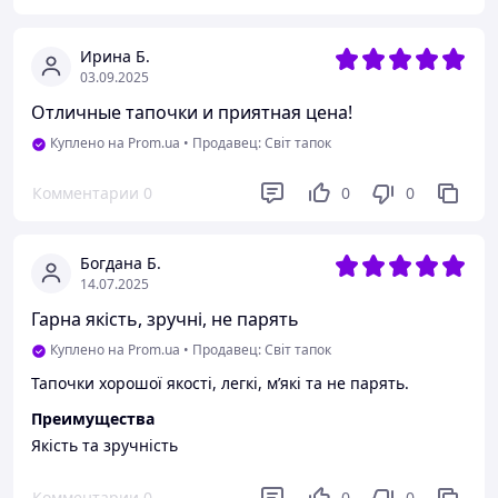
серця! 💖💯
Преимущества
Ирина Б.
Зручні та привабливі капці
03.09.2025
Недостатки
Отличные тапочки и приятная цена!
Шкода, що не вітчизняного виробництва. Недоліків не
Куплено на Prom.ua
•
Продавец: Світ тапок
помітила
Комментарии
0
0
0
Богдана Б.
14.07.2025
Гарна якість, зручні, не парять
Куплено на Prom.ua
•
Продавец: Світ тапок
Тапочки хорошої якості, легкі, мʼякі та не парять.
Преимущества
Якість та зручність
Комментарии
0
0
0