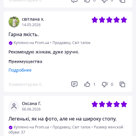
світлана х.
14.05.2026
Гарна якість.
Куплено на Prom.ua
•
Продавец: Світ тапок
Рекомендую жінкам, дуже зручні.
Преимущества
Ортопедична усттілка
Подробнее
Недостатки
Комментарии
0
1
0
Немає.
Оксана Г.
06.06.2026
Легенькі, як на фото, але не на широку стопу.
Куплено на Prom.ua
•
Продавец: Світ тапок
•
Размер женской
обуви: 37