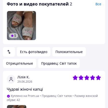
Фото и видео покупателей
2
Все
5
Есть фото/видео
Положительные
Отрицательные
Продавец: Світ тапок
Лілія К.
29.06.2026
Чудові жіночі капці
Куплено на Prom.ua
•
Продавец: Світ тапок
•
Размер женской
обуви: 42