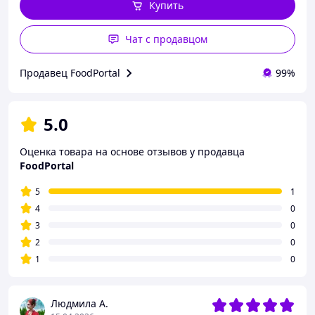
Купить
Чат с продавцом
Продавец FoodPortal
99%
5.0
Оценка товара на основе отзывов у продавца
FoodPortal
5
1
4
0
3
0
2
0
1
0
Людмила А.