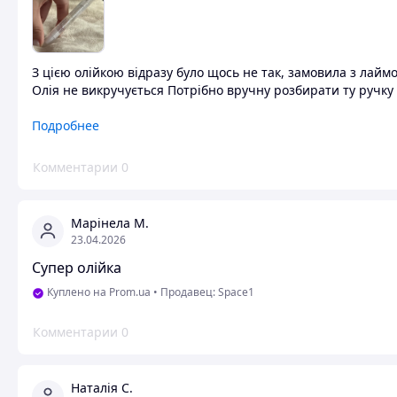
З цією олійкою відразу було щось не так, замовила з лай
Олія не викручується Потрібно вручну розбирати ту ручку 
Преимущества
Подробнее
На один раз
Комментарии
0
Недостатки
Несправна
Марінела М.
23.04.2026
Супер олійка
Куплено на Prom.ua
•
Продавец: Space1
Комментарии
0
Наталія С.