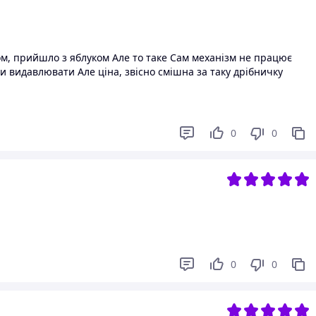
мом, прийшло з яблуком Але то таке Сам механізм не працює
и видавлювати Але ціна, звісно смішна за таку дрібничку
0
0
0
0