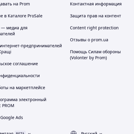
авать на Prom
Контактная информация
 в Каталоге ProSale
Защита прав на контент
 — медиа для
Content right protection
ателей
Отзывы о prom.ua
 интернет-предпринимателей
Кращі
Помощь Силам обороны
(Volonter by Prom)
льское соглашение
онфиденциальности
боты на маркетплейсе
рограмма электронный
с PROM
 Google Ads
ветлая
Русский
BETA