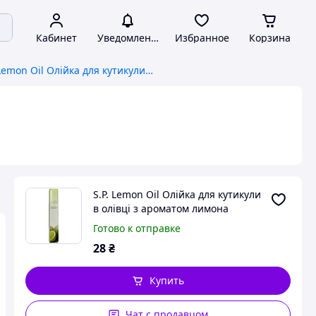
Кабинет
Уведомления
Избранное
Корзина
S.P. Lemon Oil Олійка для кутикули в олівці з ароматом лимона
S.P. Lemon Oil Олійка для кутикули
в олівці з ароматом лимона
Готово к отправке
28
₴
Купить
Чат с продавцом