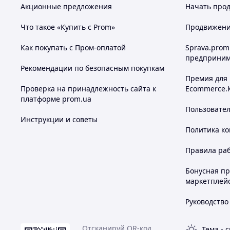
Акционные предложения
Начать прод
Что такое «Купить с Prom»
Продвижение
Как покупать с Пром-оплатой
Sprava.prom
предприним
Рекомендации по безопасным покупкам
Премия для
Проверка на принадлежность сайта к
Ecommerce.
платформе prom.ua
Пользовате
Инструкции и советы
Политика к
Правила ра
Бонусная п
маркетплей
Руководство
Отсканируй QR-код,
Тема
-
с