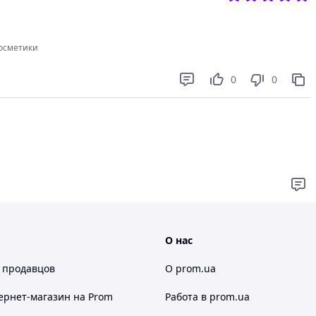
косметики
0
0
О нас
 продавцов
О prom.ua
ернет-магазин
на Prom
Работа в prom.ua