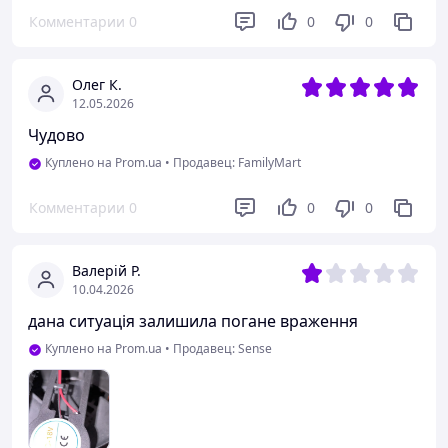
Комментарии
0
0
0
Олег К.
12.05.2026
Чудово
Куплено на Prom.ua
•
Продавец: FamilyMart
Комментарии
0
0
0
Валерій Р.
10.04.2026
дана ситуація залишила погане враження
Куплено на Prom.ua
•
Продавец: Sense