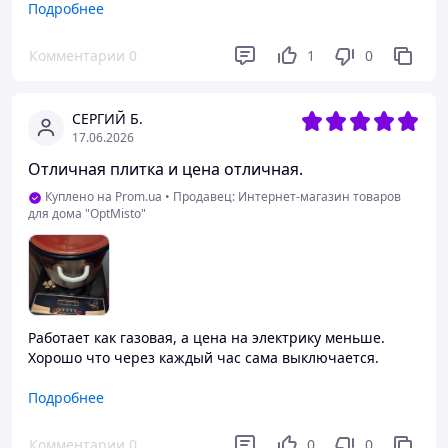
Подробнее
Преимущества
Ціна та зовнішній вигляд
Комментарии
0
1
0
Недостатки
Запах пластмаси під час використання та дуже м'який
СЕРГИЙ Б.
матеріал на панелі управління
17.06.2026
Отличная плитка и цена отличная.
Куплено на Prom.ua
•
Продавец: Интернет-магазин товаров
для дома "OptMisto"
Работает как газовая, а цена на электрику меньше.
Хорошо что через каждый час сама выключается.
Преимущества
Подробнее
Всё хорошо, потише гудела .
Комментарии
0
0
0
Недостатки