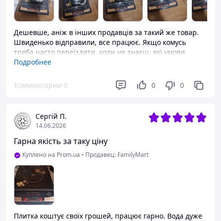
Дешевше, аніж в інших продавців за такий же товар.
Швиденько відправили, все працює. Якщо комусь
треба часто переїздити, коли не знаєш, які умови
будуть на новому місці. Підійде військовим, єдина
Подробнее
вимога-наявність електроенергії.
Комментарии
0
0
0
Сергій П.
14.06.2026
Гарна якість за таку ціну
Куплено на Prom.ua
•
Продавец: FamilyMart
Плитка коштує своїх грошей, працює гарно. Вода дуже