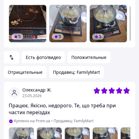
5
5
5
Есть фото/видео
Положительные
Отрицательные
Продавец: FamilyMart
Олександр Ж.
23.05.2026
Працює. Якісно, недорого. Те, що треба при
частих переїздах
Куплено на Prom.ua
•
Продавец: FamilyMart