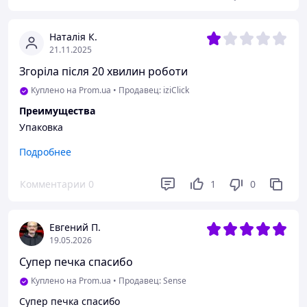
Наталія К.
21.11.2025
Згоріла після 20 хвилин роботи
Куплено на Prom.ua
•
Продавец: iziClick
Преимущества
Упаковка
Недостатки
Подробнее
Не працює
Комментарии
0
1
0
Евгений П.
19.05.2026
Супер печка спасибо
Куплено на Prom.ua
•
Продавец: Sense
Супер печка спасибо