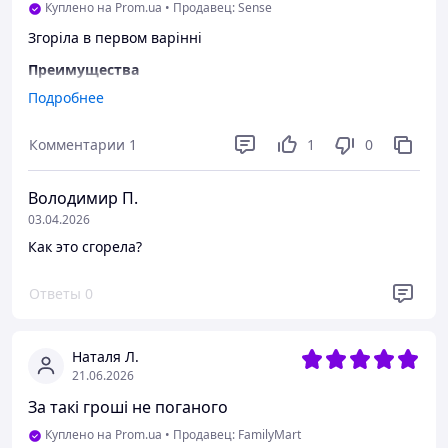
Куплено на Prom.ua
•
Продавец: Sense
Згоріла в первом варінні
Преимущества
Нічого
Подробнее
Недостатки
Комментарии
1
1
0
Всі
Володимир П.
03.04.2026
Как это сгорела?
Ответы
0
Наталя Л.
21.06.2026
За такі гроші не поганого
Куплено на Prom.ua
•
Продавец: FamilyMart