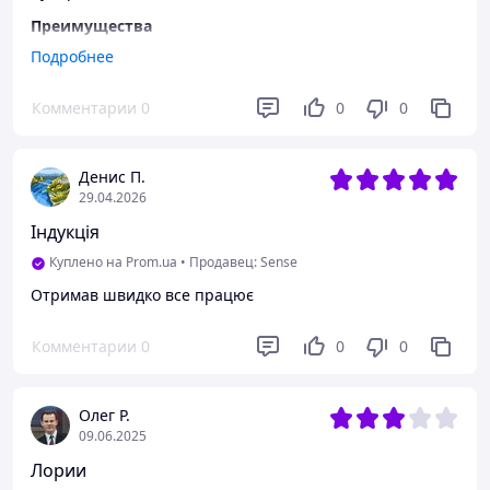
Преимущества
Все
Подробнее
Недостатки
Комментарии
0
0
0
Нет
Денис П.
29.04.2026
Індукція
Куплено на Prom.ua
•
Продавец: Sense
Отримав швидко все працює
Комментарии
0
0
0
Олег Р.
09.06.2025
Лории