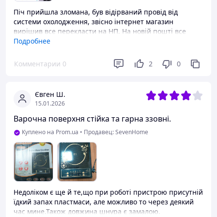
Піч прийшла зломана, був відірваний провід від
системи охолодження, звісно інтернет магазин
вирішив все перекласти на НП. На новій пошті все
перевірялося, вмикалося, всі кнопки, індикатори все
Подробнее
працювало, але вдома піч працювала з перебоями(
дана піч працює за рахунок електромагнітну котрий в
Комментарии
0
2
0
неї вбудований, тобто плита починає грітися і
працювати лише тоді коли на неї ставиш посуд). Після
того як розібрав її, побачив таку ось картину, добре що
Євген Ш.
мав паяльника та припаяв того провода назад
15.01.2026
Варочна поверхня стійка та гарна ззовні.
Куплено на Prom.ua
•
Продавец: SevenHome
Недоліком є ще й те,що при роботі пристрою присутній
їдкий запах пластмаси, але можливо то через деякий
час мине.Також довжина шнура є замалою.