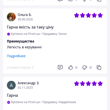
Нет плюса и минуса чтобы добавлять ток.
Ольга Б.
30.06.2026
Гарна якість за таку ціну
Куплено на Prom.ua
•
Продавец: Sense
Преимущества
Легкість в керуванні
Недостатки
Подробнее
Єдине те що через годину піч відключається і треба
знову вмикати. Я так розумію це зроблено з метою
Комментарии
0
0
0
безпеки щоб не було перегріву
Александр З.
02.11.2025
Гарна
Куплено на Prom.ua
•
Продавец: HappyHouse