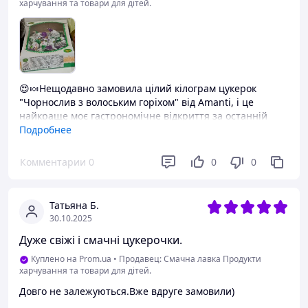
харчування та товари для дітей.
😍🍬Нещодавно замовила цілий кілограм цукерок
"Чорнослив з волоським горіхом" від Amanti, і це
найкраще моє гастрономічне відкриття за останній
час! 🌟 Чистий захват! Що мені неймовірно
Подробнее
сподобалося: -Смак — це бомба!💥 Чорнослив м'який,
соковитий, зовсім не пересушений і з приємною
Комментарии
0
0
0
легкою кислинкою. -Справжній горішок!🥜 Всередині
кожної цукерки ховається чималий, хрусткий шматочок
волоського горіха. Поєднання просто королівське!
Татьяна Б.
-Якість глазурі.🍫 Шоколадне покриття ніжне, не
30.10.2025
приторне і чудово доповнює начинку. Кілограмова
Дуже свіжі і смачні цукерочки.
упаковка — це мега-зручно! 🙌 Вистачає і самій з кавою
порелаксувати ☕✨, і гостей пригостити. Цукерки дуже
Куплено на Prom.ua
•
Продавец: Смачна лавка Продукти
ситні, тому однієї-двох цілком достатньо, щоб
харчування та товари для дітей.
задовольнити тягу до солодкого без шкоди для фігури
Довго не залежуються.Вже вдруге замовили)
(ну, майже 😜). Кожна цукерка в індивідуальній