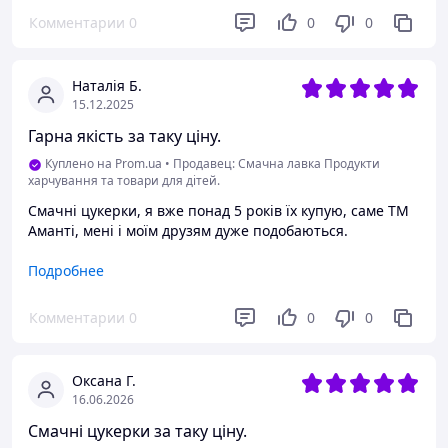
обгортці, всі свіженькі, ароматні — пахнуть справжнім
шоколадом і сухофруктами. Рекомендую щиро! Буду
Комментарии
0
0
0
замовляти ще обов'язково! ❤️ Побалуйте себе, дівчата,
ви не пошкодуєте! 🛍️✨
Наталія Б.
Преимущества
15.12.2025
Якість та смак цукерок
Гарна якість за таку ціну.
Недостатки
Куплено на Prom.ua
•
Продавец: Смачна лавка Продукти
Недоліки не помітила
харчування та товари для дітей.
Смачні цукерки, я вже понад 5 років їх купую, саме ТМ
Аманті, мені і моїм друзям дуже подобаються.
Преимущества
Подробнее
Якісні складові, смак, корисні
Комментарии
0
0
0
Недостатки
Немає
Оксана Г.
16.06.2026
Смачні цукерки за таку ціну.