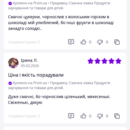
Куплено на Prom.ua
•
Продавец: Смачна лавка Продукти
харчування та товари для дітей.
Смачні цукерки, чорнослив з волоським горіхом в
шоколаді мій улюблений, бо інші фрукти в шоколаді
занадто солодкі..
Комментарии
0
0
0
Ірина Л.
05.03.2026
Ціна і якість порадували
Куплено на Prom.ua
•
Продавец: Смачна лавка Продукти
харчування та товари для дітей.
Дуже смачні, бо чорнослив ціленький, мякесенькі.
Свіженькі, дякую
Комментарии
0
0
0