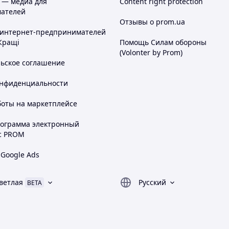
 — медиа для
Content right protection
ателей
Отзывы о prom.ua
 интернет-предпринимателей
Кращі
Помощь Силам обороны
(Volonter by Prom)
льское соглашение
онфиденциальности
боты на маркетплейсе
рограмма электронный
с PROM
 Google Ads
ветлая
Русский
BETA