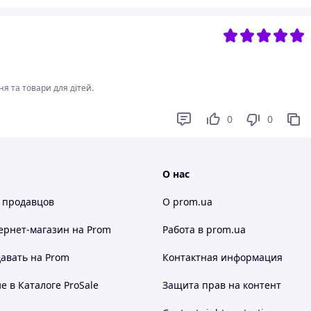
я та товари для дітей.
0
0
О нас
 продавцов
О prom.ua
ернет-магазин
на Prom
Работа в prom.ua
авать на Prom
Контактная информация
 в Каталоге ProSale
Защита прав на контент