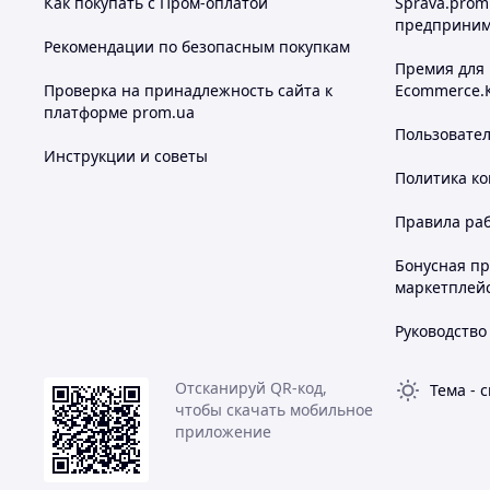
Как покупать с Пром-оплатой
Sprava.prom
предприним
Рекомендации по безопасным покупкам
Премия для
Проверка на принадлежность сайта к
Ecommerce.
платформе prom.ua
Пользовате
Инструкции и советы
Политика к
Правила ра
Бонусная п
маркетплей
Руководство
Отсканируй QR-код,
Тема
-
с
чтобы скачать мобильное
приложение