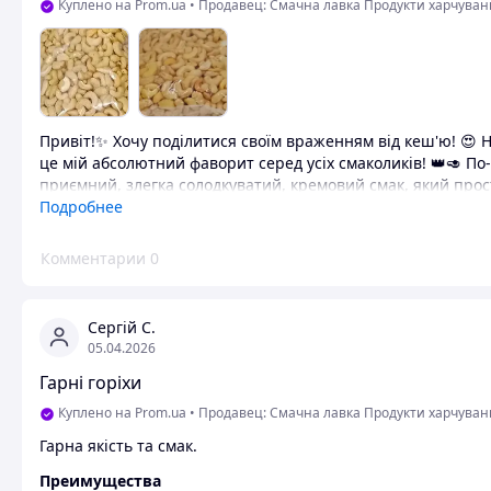
Куплено на Prom.ua
•
Продавец: Смачна лавка Продукти харчуванн
Привіт!✨ Хочу поділитися своїм враженням від кеш'ю! 😍
це мій абсолютний фаворит серед усіх смаколиків! 👑🥑 По
приємний, злегка солодкуватий, кремовий смак, який прос
дуже хрусткі! 🌱 Для мене, як для жінки, яка стежить за фі
Подробнее
🧘‍♀️ Кеш'ю чудово насичує, дарує купу енергії та рятує, кол
Додаю його всюди: у ранкову вівсянку, корисні салати і 
Комментарии
0
божественно! 🥛🍓 Окремий плюс — після нього шкіра та в
корисних жирів! 💁‍♀️✨😉 Дівчата, щиро рекомендую! Це 10
Сергій С.
Преимущества
05.04.2026
Якість горіхів
Гарні горіхи
Недостатки
Куплено на Prom.ua
•
Продавец: Смачна лавка Продукти харчуванн
Недоліки поки-що не помітила
Гарна якість та смак.
Преимущества