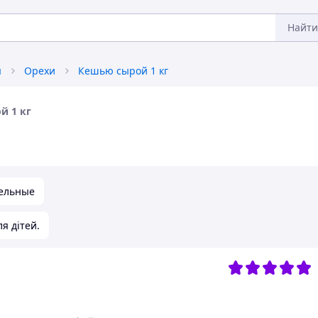
Найти
я
Орехи
Кешью сырой 1 кг
й 1 кг
ельные
я дітей.