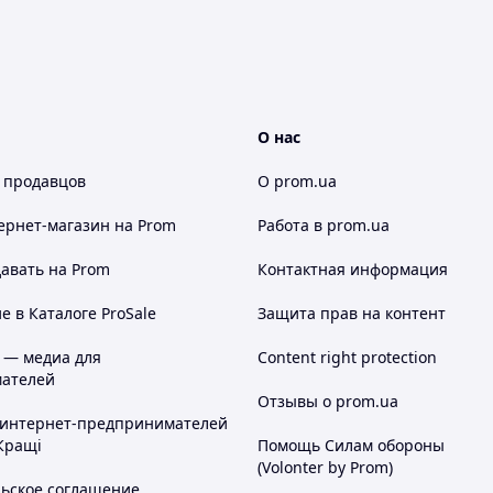
О нас
 продавцов
О prom.ua
ернет-магазин
на Prom
Работа в prom.ua
авать на Prom
Контактная информация
 в Каталоге ProSale
Защита прав на контент
 — медиа для
Content right protection
ателей
Отзывы о prom.ua
 интернет-предпринимателей
Кращі
Помощь Силам обороны
(Volonter by Prom)
льское соглашение