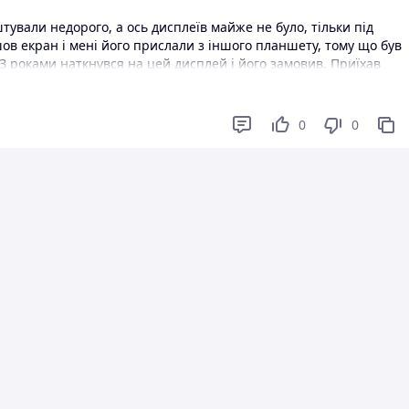
ували недорого, а ось дисплеїв майже не було, тільки під
шов екран і мені його прислали з іншого планшету, тому що був
.З роками наткнувся на цей дисплей і його замовив. Приїхав
0
0