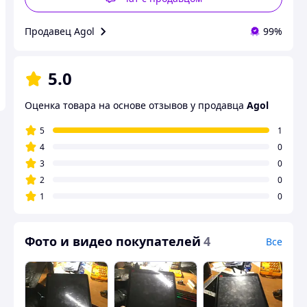
Продавец Agol
99%
5.0
Оценка товара на основе отзывов у продавца
Agol
5
1
4
0
3
0
2
0
1
0
Фото и видео покупателей
4
Все