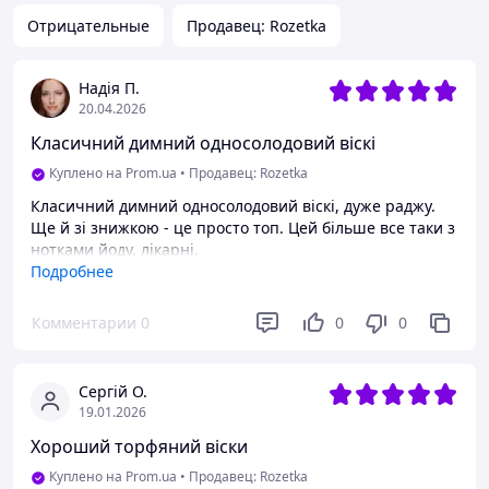
Отрицательные
Продавец: Rozetka
Надія П.
20.04.2026
Класичний димний односолодовий віскі
Куплено на Prom.ua
•
Продавец: Rozetka
Класичний димний односолодовий віскі, дуже раджу.
Ще й зі знижкою - це просто топ. Цей більше все таки з
нотками йоду, лікарні.
Подробнее
Преимущества
Аромат, ціна
Комментарии
0
0
0
Недостатки
Немає
Сергій О.
19.01.2026
Хороший торфяний віски
Куплено на Prom.ua
•
Продавец: Rozetka