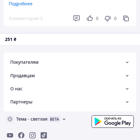
Подробнее
Преимущества
Ціна якість
Комментарии
0
0
0
251
₴
Покупателям
Продавцам
О нас
Партнеры
Тема
-
светлая
BETA