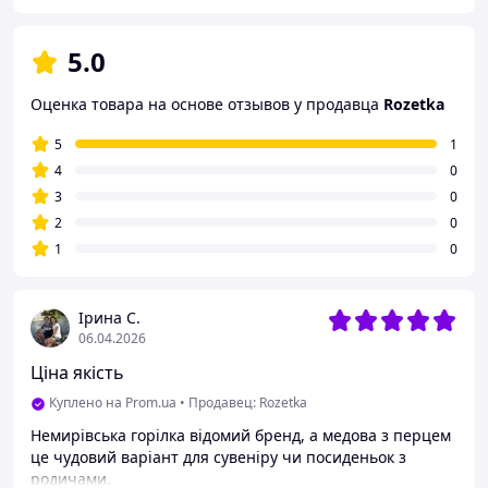
5.0
Оценка товара на основе отзывов у продавца
Rozetka
5
1
4
0
3
0
2
0
1
0
Ірина С.
06.04.2026
Ціна якість
Куплено на Prom.ua
•
Продавец: Rozetka
Немирівська горілка відомий бренд, а медова з перцем
це чудовий варіант для сувеніру чи посиденьок з
родичами.