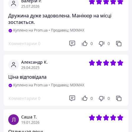
Валерій Р.
25.07.2026
Дружина дуже задоволена. Манікюр на місці
зостається.
Куплено на Prom.ua
•
Продавец: MIXMAX
Комментарии
0
0
0
Александр К.
29.04.2025
Ціна відповідала
Куплено на Prom.ua
•
Продавец: MIXMAX
Комментарии
0
0
0
Саша Т.
19.01.2026
Отличная вешь