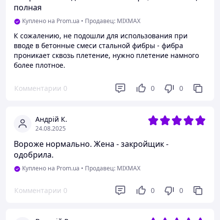
полная
Куплено на Prom.ua
•
Продавец: MIXMAX
К сожалению, не подошли для использования при
вводе в бетонные смеси стальной фибры - фибра
проникает сквозь плетение, нужно плетение намного
более плотное.
Комментарии
0
0
0
Андрій К.
24.08.2025
Вороже нормально. Жена - закройщик -
одобрила.
Куплено на Prom.ua
•
Продавец: MIXMAX
Комментарии
0
0
0