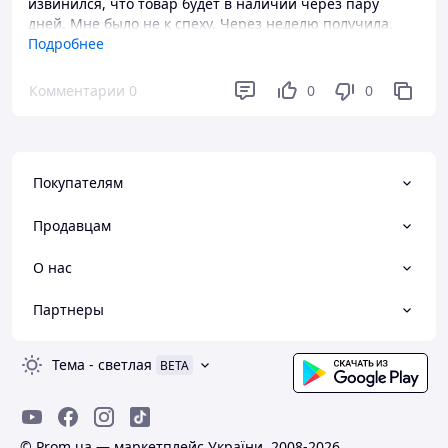
извинился, что товар будет в наличии через пару
дней. Мне было не к спеху. Через неделю получила.
Подробнее
Преимущества
Товар свежий. Дата окончания срока 07.2028г. Цена
Комментарии
0
0
0
адекватная. Капли супер- от 12 "бед"(12 позиций- от
блох, клещей, власоедов, глистов и т. д. ).
Покупателям
Продавцам
О нас
Партнеры
Тема
-
светлая
BETA
© Prom.ua — маркетплейс України, 2008-2026