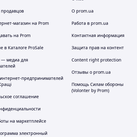
 продавцов
О prom.ua
ернет-магазин
на Prom
Работа в prom.ua
авать на Prom
Контактная информация
 в Каталоге ProSale
Защита прав на контент
 — медиа для
Content right protection
ателей
Отзывы о prom.ua
 интернет-предпринимателей
Кращі
Помощь Силам обороны
(Volonter by Prom)
льское соглашение
онфиденциальности
боты на маркетплейсе
рограмма электронный