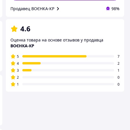
Продавец ВОЄНКА-КР
98%
4.6
Оценка товара на основе отзывов у продавца
ВОЄНКА-КР
5
7
4
2
3
1
2
0
1
0