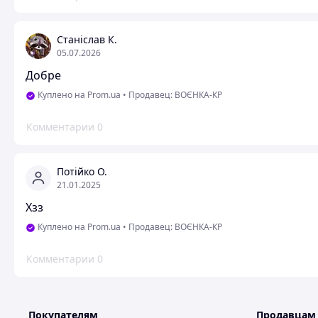
Станіслав К.
05.07.2026
Добре
Куплено на Prom.ua
•
Продавец: ВОЄНКА-КР
Комментарии
0
Потійко О.
21.01.2025
Хзз
Куплено на Prom.ua
•
Продавец: ВОЄНКА-КР
Комментарии
0
Покупателям
Продавцам