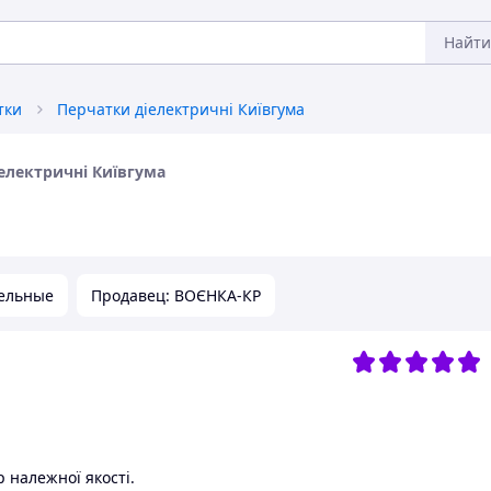
Найти
тки
Перчатки діелектричні Київгума
електричні Київгума
ельные
Продавец: ВОЄНКА-КР
 належної якості.