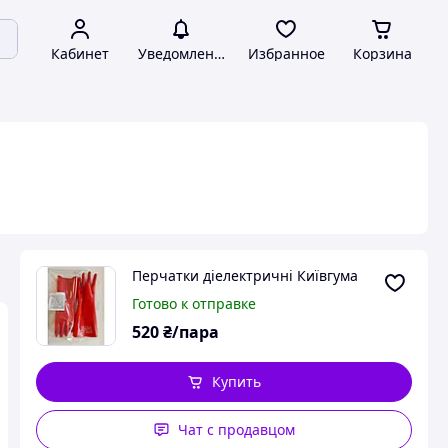
Кабинет
Уведомления
Избранное
Корзина
Перчатки діелектричні Київгума
Готово к отправке
520
₴/пара
Купить
Чат с продавцом