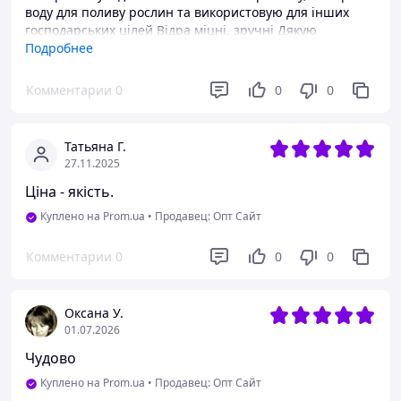
воду для поливу рослин та використовую для інших
господарських цілей Відра міцні, зручні Дякую
виробникам
Подробнее
Преимущества
Комментарии
0
0
0
Не тріскається при виготовленні отворів, які треба при
плетінні ротангом
Недостатки
Татьяна Г.
27.11.2025
Все влаштовує
Ціна - якість.
Куплено на Prom.ua
•
Продавец: Опт Сайт
Комментарии
0
0
0
Оксана У.
01.07.2026
Чудово
Куплено на Prom.ua
•
Продавец: Опт Сайт