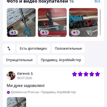
Фото и видео покупателей
16
Все
5
5
5
Есть фото/видео
Положительные
Отрицательные
Продавец: АгроМайстер
Євгенія З.
06.07.2026
Ми дуже задоволені
Куплено на Prom.ua
•
Продавец: АгроМайстер