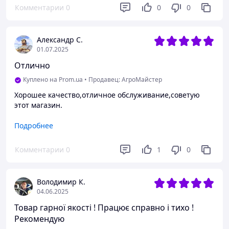
Комментарии
0
0
0
Александр С.
01.07.2025
Отлично
Куплено на Prom.ua
•
Продавец: АгроМайстер
Хорошее качество,отличное обслуживание,советую
этот магазин.
Преимущества
Подробнее
Обмотка мотора медная
Комментарии
0
1
0
Недостатки
Недостатков нет
Володимир К.
04.06.2025
Товар гарної якості ! Працює справно і тихо !
Рекомендую