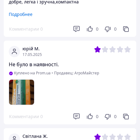
добре, легка і зручна,компактна
Преимущества
Подробнее
Легка
Комментарии
0
0
0
Недостатки
Недоліків немає
юрій М.
17.05.2025
Не було в наявності.
Куплено на Prom.ua
•
Продавец: АгроМайстер
Комментарии
0
0
0
Світлана Ж.