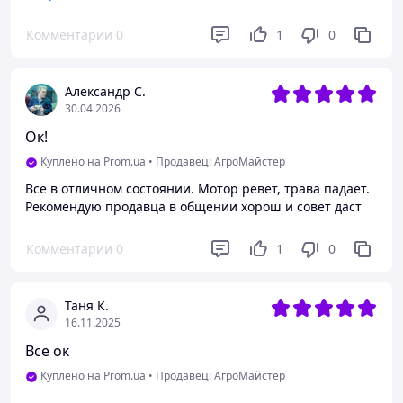
Немає
Комментарии
0
1
0
Александр С.
30.04.2026
Ок!
Куплено на Prom.ua
•
Продавец: АгроМайстер
Все в отличном состоянии. Мотор ревет, трава падает.
Рекомендую продавца в общении хорош и совет даст
Комментарии
0
1
0
Таня К.
16.11.2025
Все ок
Куплено на Prom.ua
•
Продавец: АгроМайстер