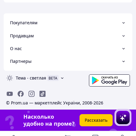
Покупателям
Продавцам
О нас
Партнеры
Тема
-
светлая
BETA
© Prom.ua — маркетплейс України, 2008-2026
Насколько
Рассказать
удобно на проме?