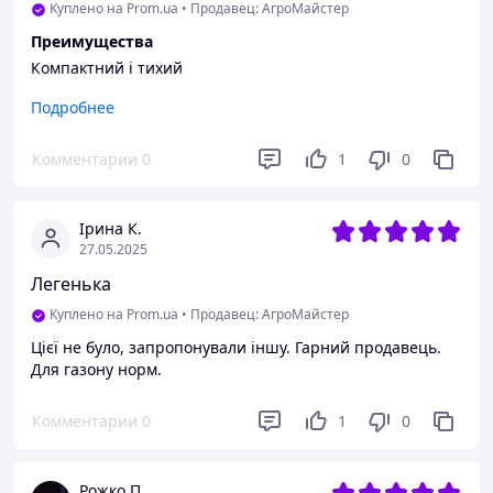
Куплено на Prom.ua
•
Продавец: АгроМайстер
Преимущества
Компактний і тихий
Недостатки
Подробнее
Немає
Комментарии
0
1
0
Ірина К.
27.05.2025
Легенька
Куплено на Prom.ua
•
Продавец: АгроМайстер
Цієї не було, запропонували іншу. Гарний продавець.
Для газону норм.
Комментарии
0
1
0
Рожко П.