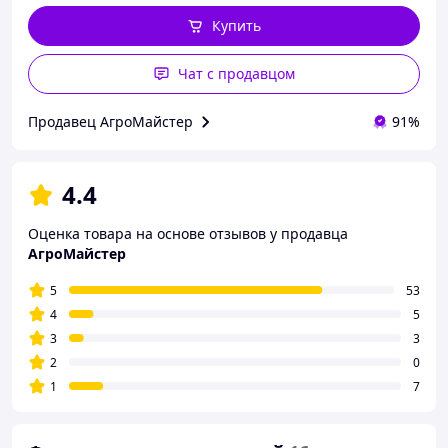
Купить
Чат с продавцом
Продавец АгроМайстер
91%
4.4
Оценка товара на основе отзывов у продавца
АгроМайстер
5
53
4
5
3
3
2
0
1
7