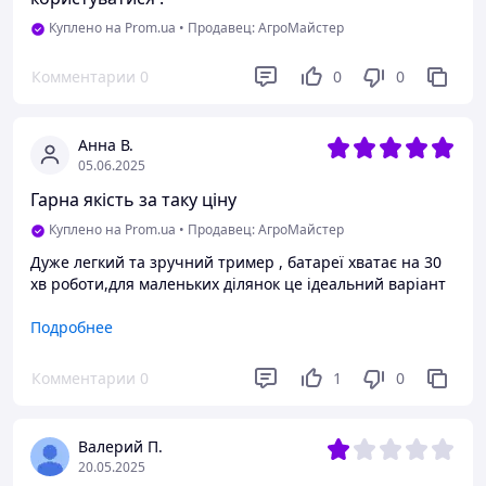
Куплено на Prom.ua
•
Продавец: АгроМайстер
Комментарии
0
0
0
Анна В.
05.06.2025
Гарна якість за таку ціну
Куплено на Prom.ua
•
Продавец: АгроМайстер
Дуже легкий та зручний тример , батареї хватає на 30
хв роботи,для маленьких ділянок це ідеальний варіант
Преимущества
Подробнее
Легка
Комментарии
0
1
0
Недостатки
Поки що не тільки плюси))
Валерий П.
20.05.2025