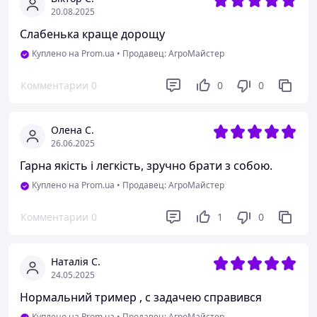
20.08.2025
Слабенька краще дорощу
Куплено на Prom.ua
•
Продавец: АгроМайстер
Комментарии
0
0
0
Олена С.
26.06.2025
Гарна якість і легкість, зручно брати з собою.
Куплено на Prom.ua
•
Продавец: АгроМайстер
Комментарии
0
1
0
Наталія С.
24.05.2025
Нормальний тример , с задачею справився
Куплено на Prom.ua
•
Продавец: АгроМайстер