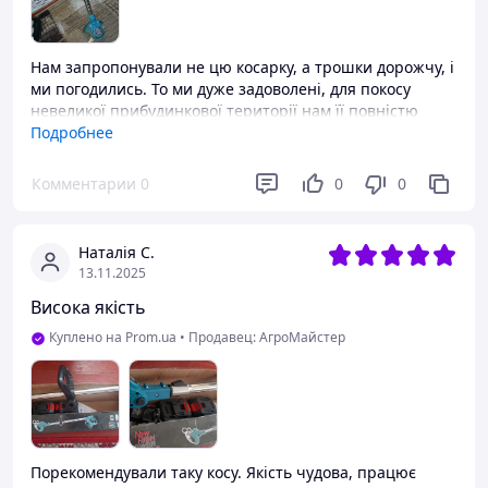
Нам запропонували не цю косарку, а трошки дорожчу, і
ми погодились. То ми дуже задоволені, для покосу
невеликої прибудинкової території нам її повністю
вистачає, перша трава була висока то довелось
Подробнее
використати два акумулятори, а потім вже на
підтримуючі покоси вистачало одного акумулятора.
Комментарии
0
0
0
Вона не шумна як бензинова, легенька, ми в захваті,
дякуємо магазину
Наталія С.
Преимущества
13.11.2025
Легка, не шумна, не дорога
Висока якість
Недостатки
Куплено на Prom.ua
•
Продавец: АгроМайстер
Все сподобалось
Порекомендували таку косу. Якість чудова, працює