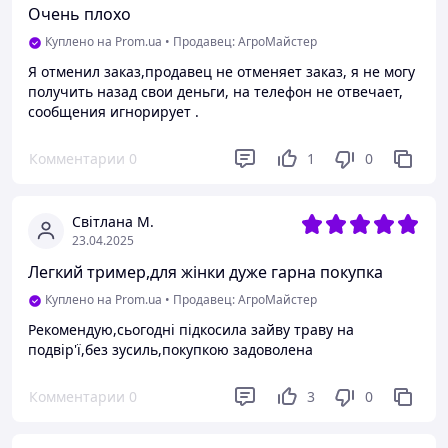
Очень плохо
Куплено на Prom.ua
•
Продавец: АгроМайстер
Я отменил заказ,продавец не отменяет заказ, я не могу
получить назад свои деньги, на телефон не отвечает,
сообщения игнорирует .
Комментарии
0
1
0
Світлана М.
23.04.2025
Легкий тример,для жінки дуже гарна покупка
Куплено на Prom.ua
•
Продавец: АгроМайстер
Рекомендую,сьогодні підкосила зайву траву на
подвір'ї,без зусиль,покупкою задоволена
Комментарии
0
3
0