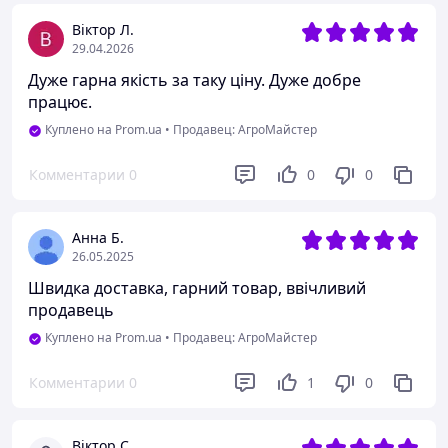
Віктор Л.
29.04.2026
Дуже гарна якість за таку ціну. Дуже добре
працює.
Куплено на Prom.ua
•
Продавец: АгроМайстер
Комментарии
0
0
0
Анна Б.
26.05.2025
Швидка доставка, гарний товар, ввічливий
продавець
Куплено на Prom.ua
•
Продавец: АгроМайстер
Комментарии
0
1
0
Віктор С.