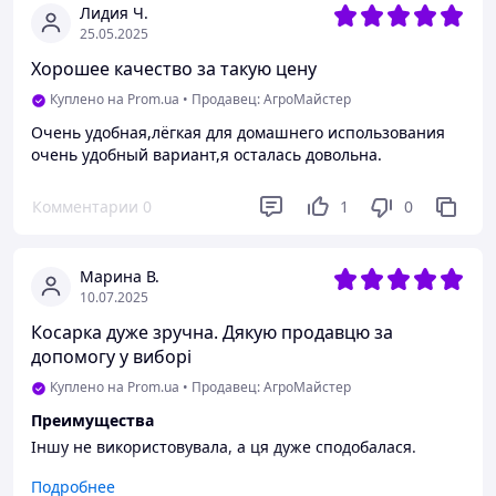
Лидия Ч.
25.05.2025
Хорошее качество за такую цену
Куплено на Prom.ua
•
Продавец: АгроМайстер
Очень удобная,лёгкая для домашнего использования
очень удобный вариант,я осталась довольна.
Комментарии
0
1
0
Марина В.
10.07.2025
Косарка дуже зручна. Дякую продавцю за
допомогу у виборі
Куплено на Prom.ua
•
Продавец: АгроМайстер
Преимущества
Іншу не використовувала, а ця дуже сподобалася.
Недостатки
Подробнее