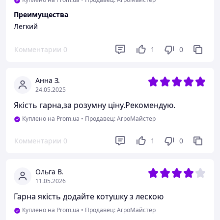
Преимущества
Легкий
Комментарии
0
1
0
Анна З.
24.05.2025
Якість гарна,за розумну ціну.Рекомендую.
Куплено на Prom.ua
•
Продавец: АгроМайстер
Комментарии
0
1
0
Ольга В.
11.05.2026
Гарна якість додайте котушку з лескою
Куплено на Prom.ua
•
Продавец: АгроМайстер