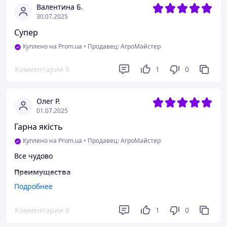
Валентина Б.
30.07.2025
Супер
Куплено на Prom.ua
•
Продавец: АгроМайстер
Комментарии
0
1
0
Олег Р.
01.07.2025
Гарна якість
Куплено на Prom.ua
•
Продавец: АгроМайстер
Все чудово
Преимущества
Якісний та простий
Подробнее
Недостатки
Комментарии
0
1
0
Все сподобалось