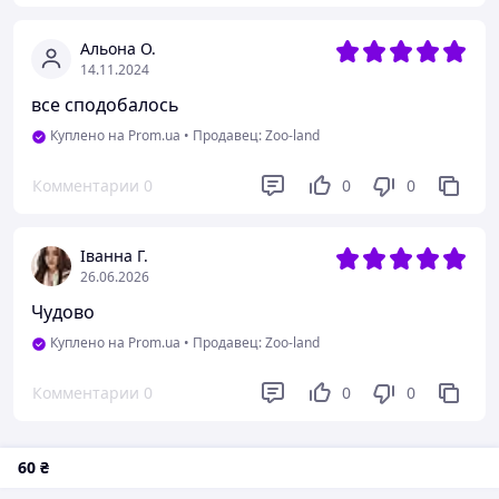
Преимущества
Альона О.
Головне - кіт їсть із величезним апетитом, йому дуже
14.11.2024
подобається смак. Зручний розмір ласощів - підходить
для будь-якого кота. Доступна ціна. Зручний пакет,
все сподобалось
який можна щільно закрити, щоб ласощі не
Куплено на Prom.ua
•
Продавец: Zoo-land
вивітрювалися.
Комментарии
0
0
0
Іванна Г.
26.06.2026
Чудово
Куплено на Prom.ua
•
Продавец: Zoo-land
Комментарии
0
0
0
60
₴