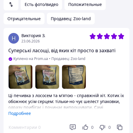
Есть фото/видео
Положительные
Отрицательные
Продавец: Zoo-land
Виктория З.
23.06.2026
Суперські ласощі, від яких кіт просто в захваті
Куплено на Prom.ua
•
Продавец: Zoo-land
Ці печивка з лососем та м'ятою - справжній хіт. Котик їх
обожнює усім серцем: тільки-но чує шелест упаковки,
одразу прибігає і починає випрошувати. Самі
подушечки невеликі за розміром і приємно хрутять,
Подробнее
коту їх дуже зручно розгризати. Поєднання рибного
смаку та котячої м'яти працює безвідмовно. Чудовий і
Комментарии
0
0
0
зовсім недорогий спосіб порадувати пухнастика.