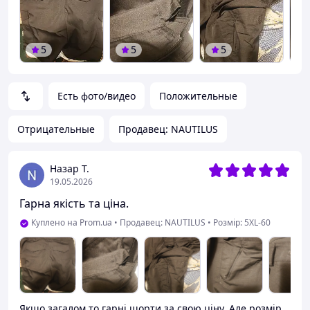
5
5
5
Есть фото/видео
Положительные
Отрицательные
Продавец: NAUTILUS
Назар Т.
19.05.2026
Гарна якість та ціна.
Куплено на Prom.ua
•
Продавец: NAUTILUS
•
Розмір: 5XL-60
Якщо загалом то гарні шорти за свою ціну. Але розмір