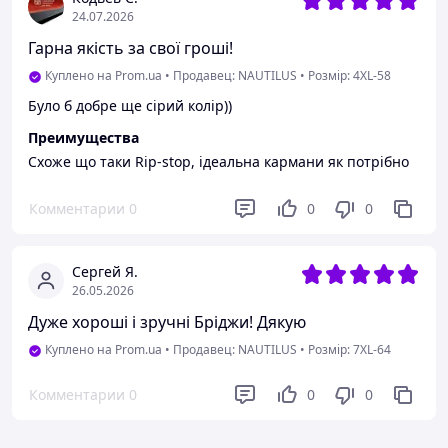
замовленні.
Недостатки
24.07.2026
Не виявив
Гарна якість за свої гроші!
Куплено на Prom.ua
•
Продавец: NAUTILUS
•
Розмір: 4XL-58
Було б добре ще сірий колір))
Преимущества
Схоже що таки Rip-stop, ідеальна кармани як потрібно
Комментарии
0
0
0
Сергей Я.
26.05.2026
Дуже хороші і зручні Бріджи! Дякую
Куплено на Prom.ua
•
Продавец: NAUTILUS
•
Розмір: 7XL-64
Комментарии
0
0
0