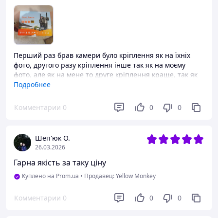
Перший раз брав камери було кріплення як на їхніх
фото, другого разу кріплення інше так як на моєму
фото, але як на мене то друге кріплення краще, так як
камеру що не рухається можна повернути в потрібному
Подробнее
напрямку, якість картинки як вдень так і вночі
задовольняє, підключається легко...
Комментарии
0
0
0
Преимущества
Кріплення і доволі просте підключення
Шеп'юк О.
Недостатки
26.03.2026
Дуже тонкі проводки від блока живлення до камери...
Гарна якість за таку ціну
Куплено на Prom.ua
•
Продавец: Yellow Monkey
Комментарии
0
0
0