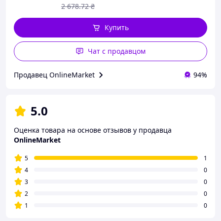
2 678
.72
₴
Купить
Чат с продавцом
Продавец OnlineMarket
94%
5.0
Оценка товара на основе отзывов у продавца
OnlineMarket
5
1
4
0
3
0
2
0
1
0