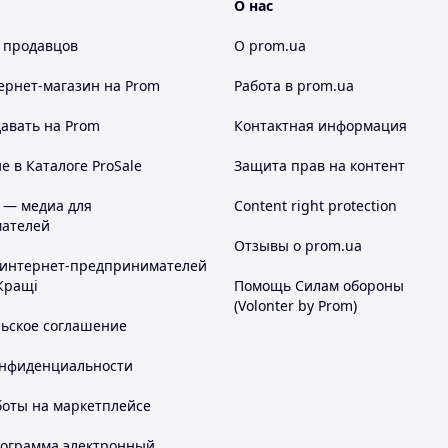
О нас
 продавцов
О prom.ua
ернет-магазин
на Prom
Работа в prom.ua
авать на Prom
Контактная информация
 в Каталоге ProSale
Защита прав на контент
 — медиа для
Content right protection
ателей
Отзывы о prom.ua
 интернет-предпринимателей
Кращі
Помощь Силам обороны
(Volonter by Prom)
льское соглашение
онфиденциальности
боты на маркетплейсе
рограмма электронный