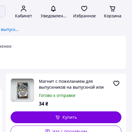
Кабинет
Уведомления
Избранное
Корзина
Магнит с пожеланием для выпускников на выпускной или последний звонок
вонок
Магнит с пожеланием для
выпускников на выпускной или
последний звонок
Готово к отправке
34
₴
Купить
Чат с продавцом