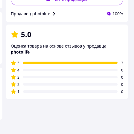
Продавец photolife
100%
5.0
Оценка товара на основе отзывов у продавца
photolife
5
3
4
0
3
0
2
0
1
0