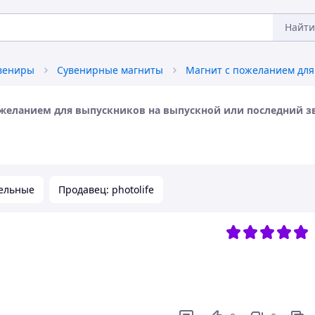
Найти
увениры
Сувенирные магниты
ожеланием для выпускников на выпускной или последний з
ельные
Продавец: photolife