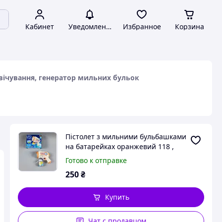
Кабинет
Уведомления
Избранное
Корзина
вічування, генератор мильних бульок
Пістолет з мильними бульбашками
на батарейках оранжевий 118 ,
підсвічування, генератор мильних
Готово к отправке
бульок
250
₴
Купить
Чат с продавцом