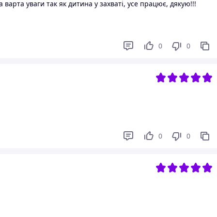
 варта уваги так як дитина у захваті, усе працює, дякую!!!
0
0
0
0