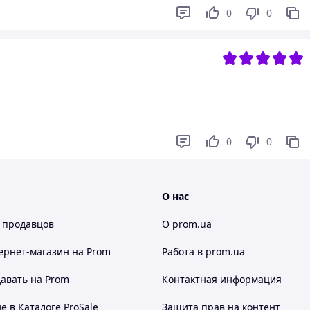
0
0
0
0
О нас
 продавцов
О prom.ua
ернет-магазин
на Prom
Работа в prom.ua
авать на Prom
Контактная информация
 в Каталоге ProSale
Защита прав на контент