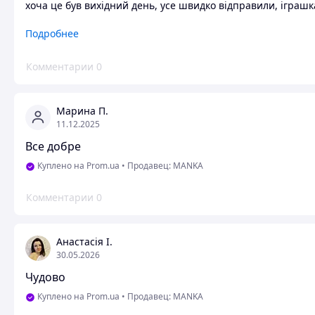
хоча це був вихідний день, усе швидко відправили, іграшка
Преимущества
Подробнее
Гарна якість!
Комментарии
0
Недостатки
Відсутні!
Марина П.
11.12.2025
Все добре
Куплено на Prom.ua
•
Продавец: MANKA
Комментарии
0
Анастасія І.
30.05.2026
Чудово
Куплено на Prom.ua
•
Продавец: MANKA