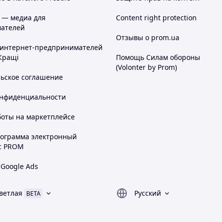
 — медиа для
Content right protection
ателей
Отзывы о prom.ua
 интернет-предпринимателей
Кращі
Помощь Силам обороны
(Volonter by Prom)
льское соглашение
онфиденциальности
боты на маркетплейсе
рограмма электронный
с PROM
 Google Ads
ветлая
Русский
BETA