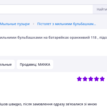
Найти
Мыльные пузыри
Пістолет з мильними бульбашками на батарейках оранжевий 118 , підсвічування, генератор мильних бульок
 мильними бульбашками на батарейках оранжевий 118 , підс
ельные
Продавец: MANKA
шов швидко, після замовлення одразу зв'язалися зі мною