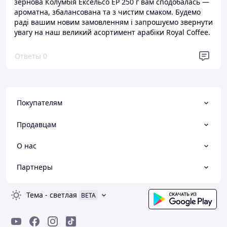
зернова Колумбія Ексельсо EP 250 г вам сподобалась —
ароматна, збалансована та з чистим смаком. Будемо
раді вашим новим замовленням і запрошуємо звернути
увагу на наш великий асортимент арабіки Royal Coffee.
Ответы
0
Покупателям
Продавцам
О нас
Партнеры
Тема
-
светлая
BETA