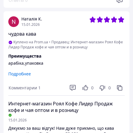
Ответы
0
сильный, а вкус кофе так себе). Пенка средняя, но
держится долго. В общем кофе хороший, дальше
ограничение странное Прома по числу знаков. ))
Наталія К.
Преимущества
15.01.2026
Кислинка, фруктовые оттенки, шоколадного привкуса
чудова кава
мало.
Куплено на Prom.ua
•
Продавец: Интернет-магазин Роял Кофе
Недостатки
Лидер Продаж кофе и чая оптом и в розницу
Нет. Но если нужен вкус шоколада, без кислинки,
Преимущества
горечь, то это не ваш кофе.
арабіка,упаковка
Недостатки
Подробнее
немає
Комментарии
1
0
0
Интернет-магазин Роял Кофе Лидер Продаж
кофе и чая оптом и в розницу
15.01.2026
Дякуємо за ваш відгук! Нам дуже приємно, що кава