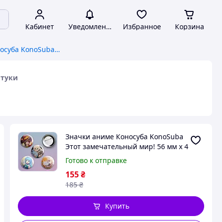
Кабинет
Уведомления
Избранное
Корзина
Значки аниме Коносуба KonoSuba Этот замечательный мир! 56 мм х 4 штуки
штуки
Значки аниме Коносуба KonoSuba
Этот замечательный мир! 56 мм х 4
штуки
Готово к отправке
155
₴
185
₴
Купить