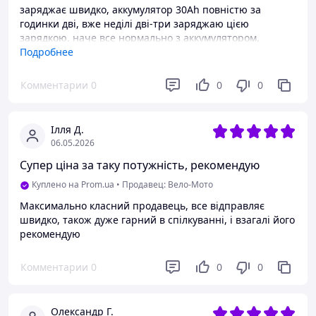
заряджає швидко, аккумулятор 30Ah повністю за
годинки дві, вже неділі дві-три заряджаю цією
зарядкою, наче все нормально з аккумулятором,
сподіваюсь це не дуже йому шкодить
Подробнее
Недостатки
Комментарии
0
0
0
інший вигляд товару
Ілля Д.
06.05.2026
Супер ціна за таку потужність, рекомендую
Куплено на Prom.ua
•
Продавец: Вело-Мото
Максимально класний продавець, все відправляє
швидко, також дуже гарний в спілкуванні, і взагалі його
рекомендую
Комментарии
0
0
0
Олександр Г.