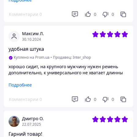
Преимущества
Основний пояс
Комментарии
0
0
0
Недостатки
Фастекс (основна пряжка), замало моллі, якість збірки
Максим Л.
30.10.2024
удобная штука
Куплено на Prom.ua
•
Продавец: Inter_shop
хорошо сидит, на крупного мужчину нужен ремень
дополнительно, к универсального не хватает длинны
Преимущества
Подробнее
цена, когда остался не жалко))))
Комментарии
0
0
0
Недостатки
короткий ремень
Дмитро О.
22.07.2025
Гарний товар!