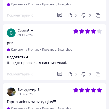
Куплено на Prom.ua
•
Продавец: Inter_shop
Комментарии
0
0
0
Сергей М.
09.11.2024
рпс
Куплено на Prom.ua
•
Продавец: Inter_shop
Недостатки
Швидко прорвалася система моллі.
Комментарии
0
0
0
Володимир В.
03.06.2026
Гарна якість за таку ціну!!!
Куплено на Prom.ua
•
Продавец: Inter_shop