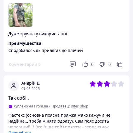
Дуже зручна у використанні
Преимущества
Сподобалось як прилягає до плечей
Комментарии
0
0
0
Андрій В.
01.03.2025
Так собі..
Куплено на Prom.ua
•
Продавец: Inter_shop
Фастекс (основна поясна пряжка м‘яко кажучи не
надійна.., треба міняти одразу). Сам пояс досить
непоганий..! Все інше крім пряжки - середнячок
Подробнее