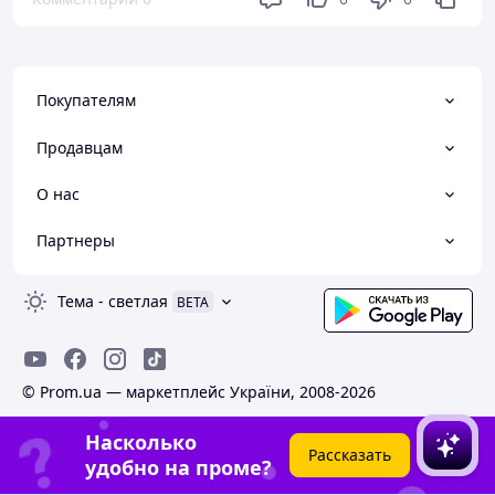
Покупателям
Продавцам
О нас
Партнеры
Тема
-
светлая
BETA
© Prom.ua — маркетплейс України, 2008-2026
Насколько
Рассказать
удобно на проме?